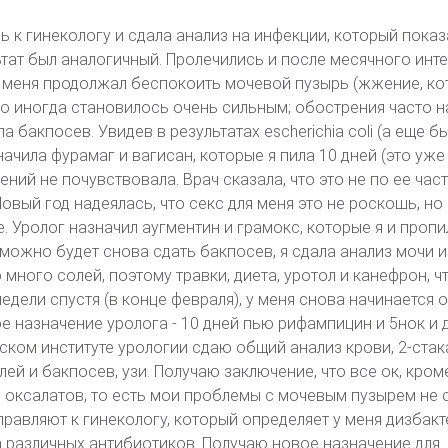
ь к гинекологу и сдала анализ на инфекции, который показ
ьтат был аналогичный. Пролечились и после месячного инт
Но меня продолжал беспокоить мочевой пузырь (жжение, ко
 но иногда становилось очень сильным; обострения часто 
а бакпосев. Увидев в результатах escherichia coli (а еще б
значила фурамаг и вагисан, которые я пила 10 дней (это уже
ений не почувствовала. Врач сказала, что это не по ее част
Новый год надеялась, что секс для меня это не роскошь, но 
 Уролог назначил аугментин и грамокс, которые я и пропил
можно будет снова сдать бакпосев, я сдала анализ мочи и
но много солей, поэтому травки, диета, уротол и канефрон, чт
едели спустя (в конце февраля), у меня снова начинается 
е назначение уролога - 10 дней пью рифампицин и 5нок и 
вском институте урологии сдаю общий анализ крови, 2-ста
лей и бакпосев, узи. Получаю заключение, что все ок, кром
оксалатов, то есть мои проблемы с мочевым пузырем не 
правляют к гинекологу, который определяет у меня дизбакт
 различных антибиотиков. Получаю новое назначение для