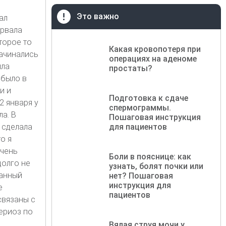
Это важно
ал
ервала
торое то
Какая кровопотеря при
начинались
операциях на аденоме
ыла
простаты?
 было в
и и
Подготовка к сдаче
2 января у
спермограммы.
а. В
Пошаговая инструкция
 сделала
для пациентов
о я
очень
Боли в пояснице: как
долго не
узнать, болят почки или
канный
нет? Пошаговая
инструкция для
е
пациентов
связаны с
ериоз по
Вялая струя мочи у