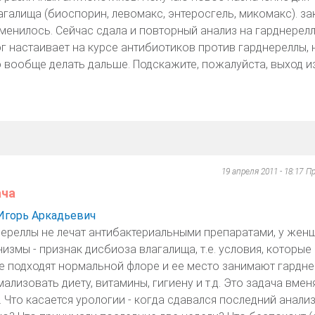
галища (биоспорин, левомакс, энтеросгель, микомакс). за
изменилось. Сейчас сдала и повторный анализ на гарднерелл
г настаивает на курсе антибиотиков против гарднереллы, н
о вообще делать дальше. Подскажите, пожалуйста, выход и
19 апреля 2011 - 18:17
Пр
ача
Игорь Аркадьевич
нереллы не лечат антибактериальными препаратами, у женщ
измы - признак дисбиоза влагалища, т.е. условия, которые
не подходят нормальной флоре и ее место занимают гардне
ализовать диету, витамины, гигиену и т.д. Это задача вме
. Что касается урологии - когда сдавался последний анали