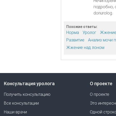
Нечипоренк
подробно, 
donurolog.
Похожие ответы:
Норма
Уролог
Жжени
Развитие
Анализ мочи 
Жжение над лоном
Консультация уролога
О проекте
Получить консультацию
О проекте
Все консультации
Это интерес
Наши врачи
Одной строк