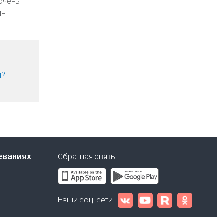
очень
ин
м?
еваниях
Обратная связь
Наши соц. сети