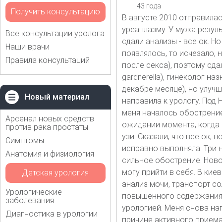
43 года
Получить консультацию
В августе 2010 отправилас
уреаплазму. У мужа резул
Все консультации уролога
сдали анализы - все ок. 
Наши врачи
появлялось, то исчезало,
Правила консультаций
после секса), поэтому сдал
gardnerella), гинеколог на
декабре месяце), но улучш
Новый материал
направила к урологу. Под 
меня началось обострение.
Арсенал новых средств
ожидании момента, когда 
против рака простаты
узи. Сказали, что все ок, 
Симптомы
исправно выполняла. Три н
Анатомия и физиология
сильное обострение. Ново
могу прийти в себя. В кие
Детская урология
анализ мочи, транспорт со
Урологические
повышенного содержания 
заболевания
урологией. Меня снова на
Диагностика в урологии
причине активного приема