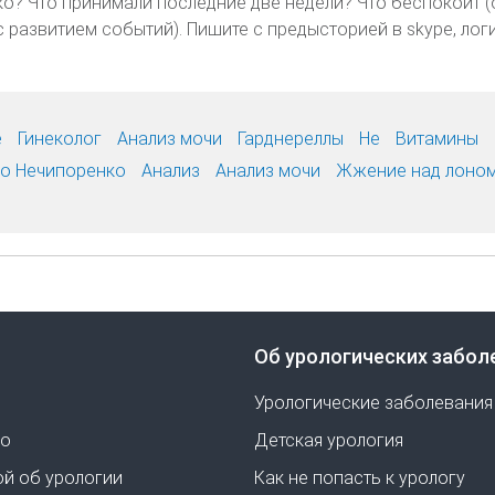
о? Что принимали последние две недели? Что беспокоит (
с развитием событий). Пишите с предысторией в skype, лог
е
Гинеколог
Анализ мочи
Гарднереллы
Не
Витамины
по Нечипоренко
Анализ
Анализ мочи
Жжение над лоно
Об урологических забол
Урологические заболевания
но
Детская урология
ой об урологии
Как не попасть к урологу