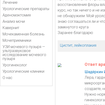
Лечение
восстановления флоры вла
Урологические препараты
курс, но так ничего и не 
Аденомэктомия
не обнаружили. Мой уроло
Анализ мочи
знаю соглашаться ли и чт
замкнутого круга
Кавернит
Заранее благодарю
Мочекаменная болезнь
Мочеприемники
Цистит, лейкоплакия
УЗИ мочевого пузыря —
ультразвуковое
исследование мочевого
пузыря
Ответ вр
Урогинеколог
Урологические клиники
Шадёркин 
Лера, гард
О нас
микроорган
создаете, 
Нужно норм
гинеколога