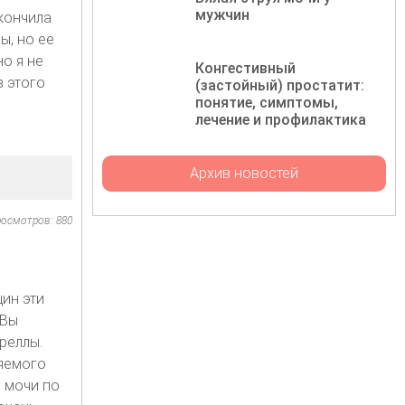
мужчин
кончила
ы, но ее
о я не
Конгестивный
з этого
(застойный) простатит:
понятие, симптомы,
лечение и профилактика
Архив новостей
осмотров: 880
ин эти
 Вы
реллы.
няемого
з мочи по