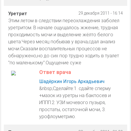
Уретрит
29 декабря 2011 - 16:14
Этим летом в следствии переохлаждения заболел
уретритом. В начале ощущалось жжение, трудная
проходимость мочи и выделение жёлто белого
цвета.Через месяц побывав у врача,сдал анализ
мочи.Сказали воспалительных процессов не
обнаружено,но до сих пор трудно ходить в туалет
"по маленькому".Ощущение суже
Ответ врача
Шадёркин Игорь Аркадьевич
&nbsp;Сделайте:1. сдайте сперму
+мазок из уретры на бакпосев и
ИППП.2. УЗИ мочевого пузыря,
простаты, остаточной мочи, 3.
урофлоуметрию.