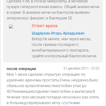
Сделала УЗИ, в почках микролиты, в мочевом
пузыре гиперэхогенная взвесь. Общий анализ мочи
в норме. В анализе мочи на бакпосев выявлен
энтерококус фикалис и бактеурия 50
Ответ врача
Шадёркин Игорь Аркадьевич
&nbsp;Не менее, чем через месяц
после приёма последнего
антибактериального препарата,
сдайте контрольный бакпосев мочи.
после операции
21 декабря 2011 - 22:02
Мне 1 июня сделали открытую операцию по
удалению аденомы простаты.Очень неудачно,было
обильное кровотечение,гемоглобин упал до
40.Реанимация,подняли гемоглобин и выписали.В
течение трех месяцев попадал несколько раз опять
в больницу,перекрывало мочу сгустками