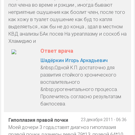
пол члена во време и рэкции , иногда бывают
неприятные ошушения как боолит член, после того
как хожу в туалет ошушение как буд то капля
выделяеться , как бы не до конца , здал в местном
КВД анализы БАк посев На уреаплазму и соскоб на
Хламидию и
Ответ врача
Шадёркин Игорь Аркадьевич
&nbsp;Одной К.П. достаточно для
развития стойкого хронического
воспалительного
&nbsp;урогенитального процесса.
Пролечитесь согласно результатам
бакпосева.
Гипоплазия правой почки
23 декабря 2011 - 06:36
Моей дочери 3 года,ставят диагноз гипоплазия
правой почки, размеры левой 79*13, правой 64*10,