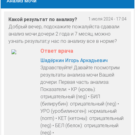
Анализ мочи
Какой результат по анализу?
1 июля 2024 - 17:04
Добрый вечер, подскажите пожалуйста сдавали
анализ мочи дочери 2 года и 7 месяц, можно
узнать результат,у нас по анализу все в норме?
Ответ врача
Шадёркин Игорь Аркадьевич
Здравствуйте! Давайте посмотрим
результаты анализа мочи Вашей
дочери. Первая часть анализа:
Показатели: • КР (кровь):
отрицательный (neg) • БИЛ
(билирубин): отрицательный (neg) •
УРО (уробилиноген): нормальный
(norm) • КЕТ (кетоны): отрицательный
(neg) • БЕЛ (белок): отрицательный
(neg) •