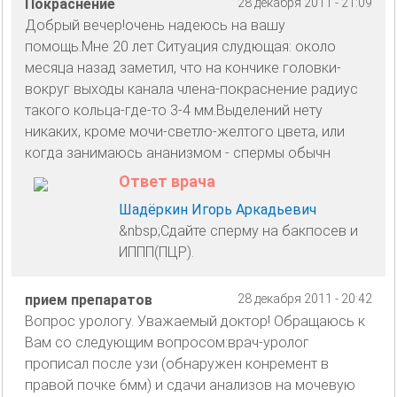
Покраснение
28 декабря 2011 - 21:09
Добрый вечер!очень надеюсь на вашу
помощь.Мне 20 лет Ситуация слудющая: около
месяца назад заметил, что на кончике головки-
вокруг выходы канала члена-покраснение радиус
такого кольца-где-то 3-4 мм.Выделений нету
никаких, кроме мочи-светло-желтого цвета, или
когда занимаюсь ананизмом - спермы обычн
Ответ врача
Шадёркин Игорь Аркадьевич
&nbsp;Сдайте сперму на бакпосев и
ИППП(ПЦР).
прием препаратов
28 декабря 2011 - 20:42
Вопрос урологу. Уважаемый доктор! Обращаюсь к
Вам со следующим вопросом:врач-уролог
прописал после узи (обнаружен конремент в
правой почке 6мм) и сдачи анализов на мочевую