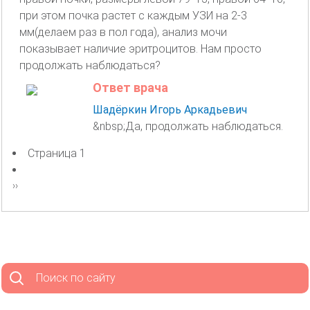
при этом почка растет с каждым УЗИ на 2-3
мм(делаем раз в пол года), анализ мочи
показывает наличие эритроцитов. Нам просто
продолжать наблюдаться?
Ответ врача
Шадёркин Игорь Аркадьевич
&nbsp;Да, продолжать наблюдаться.
Страница 1
Нумерация
страниц
Следующая
››
страница
Поиск по сайту