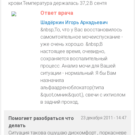
крови.Температура держалась 37,2.В сентя
Ответ врача
Шадёркин Игорь Аркадьевич
&nbsp;То, что у Вас восстановилось
самомтоятельное мочеиспускание -
уже очень хорошо. &nbsp;В
настоящее время, очевидно,
сохраняется воспалительный
процесс. Анализ мочи для Вашей
ситуации - нормальный. Я бы Вам
назначила
альфаадреноблокатор(типа
&quot;омник&quot;), свечи с ихтиолом
в задний проход,
Помогиет разобраться что
23 декабря 2011 - 14:47
делать
Ситуация такова ошушаю дискомфорт , поркасневе