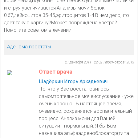
коричневая,под конец светлееВыходят мелкие частички
и струя увеличивается.Анализы мочи белок
0.67,лейкоцитов 35-45,эритроцитов 1-4.В чем дело,что
дает такую картину?Может повреждена уретра?
Помогите советом в лечении.
Аденома простаты
21 декабря 2011 - 22:02
Просмотров: 2013
Ответ врача
Шадёркин Игорь Аркадьевич
То, что у Вас восстановилось
самомтоятельное мочеиспускание - уже
очень хорошо. В настоящее время,
очевидно, сохраняется воспалительный
процесс. Анализ мочи для Вашей
ситуации - нормальный. Я бы Вам
назначила альфаадреноблокатор(типа