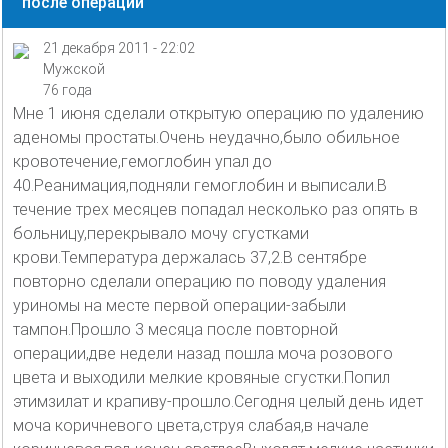
после операции
21 декабря 2011 - 22:02
Мужской
76 года
Мне 1 июня сделали открытую операцию по удалению
аденомы простаты.Очень неудачно,было обильное
кровотечение,гемоглобин упал до
40.Реанимация,подняли гемоглобин и выписали.В
течение трех месяцев попадал несколько раз опять в
больницу,перекрывало мочу сгустками
крови.Температура держалась 37,2.В сентябре
повторно сделали операцию по поводу удаления
уриномы на месте первой операции-забыли
тампон.Прошло 3 месяца после повторной
операции,две недели назад пошла моча розового
цвета и выходили мелкие кровяные сгустки.Попил
этимзилат и крапиву-прошло.Сегодня целый день идет
моча коричневого цвета,струя слабая,в начале