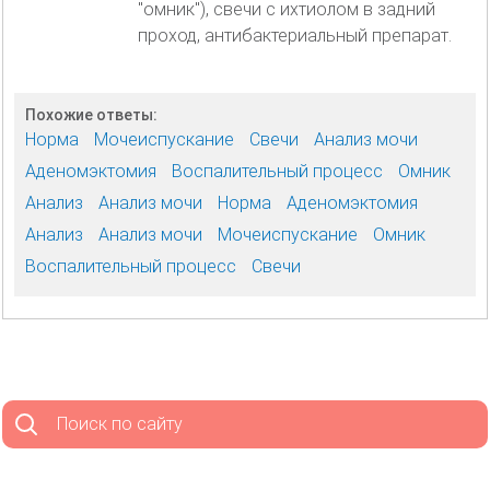
"омник"), свечи с ихтиолом в задний
проход, антибактериальный препарат.
Похожие ответы:
Норма
Мочеиспускание
Свечи
Анализ мочи
Аденомэктомия
Воспалительный процесс
Омник
Анализ
Анализ мочи
Норма
Аденомэктомия
Анализ
Анализ мочи
Мочеиспускание
Омник
Воспалительный процесс
Свечи
Поиск по сайту