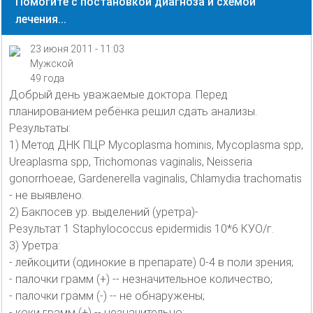
Помогите с постановкой диагноза и схемой
лечения...
23 июня 2011 - 11:03
Мужской
49 года
Добрый день уважаемые доктора. Перед
планированием ребёнка решил сдать анализы.
Результаты:
1) Метод ДНК ПЦР Mycoplasma hominis, Mycoplasma spp,
Ureaplasma spp, Trichomonas vaginalis, Neisseria
gonorrhoeae, Gardenerella vaginalis, Chlamydia trachomatis
- не выявлено.
2) Бакпосев ур. выделений (уретра)-
Результат 1 Staphylococcus epidermidis 10*6 КУО/г.
3) Уретра:
- лейкоцити (одинокие в препарате) 0-4 в поли зрения;
- палочки грамм (+) -- незначительное количество;
- палочки грамм (-) -- не обнаружены;
- коки грамм (+) -- незначительно;