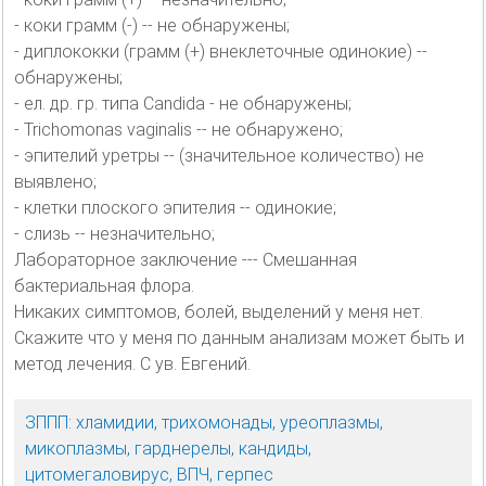
- коки грамм (-) -- не обнаружены;
- диплококки (грамм (+) внеклеточные одинокие) --
обнаружены;
- ел. др. гр. типа Candida - не обнаружены;
- Trichomonas vaginalis -- не обнаружено;
- эпителий уретры -- (значительное количество) не
выявлено;
- клетки плоского эпителия -- одинокие;
- слизь -- незначительно;
Лабораторное заключение --- Смешанная
бактериальная флора.
Никаких симптомов, болей, выделений у меня нет.
Скажите что у меня по данным анализам может быть и
метод лечения. С ув. Евгений.
ЗППП: хламидии, трихомонады, уреоплазмы,
микоплазмы, гарднерелы, кандиды,
цитомегаловирус, ВПЧ, герпес