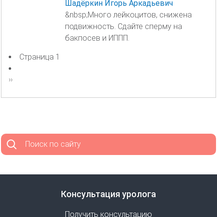
Шадёркин Игорь Аркадьевич
&nbsp;Много лейкоцитов, снижена
подвижность. Сдайте сперму на
бакпосев и ИППП.
Страница 1
Нумерация
страниц
Следующая
››
страница
Поиск по сайту
Консультация уролога
Получить консультацию