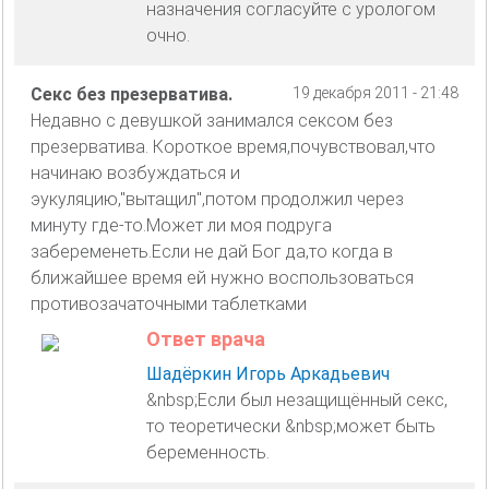
назначения согласуйте с урологом
очно.
Секс без презерватива.
19 декабря 2011 - 21:48
Недавно с девушкой занимался сексом без
презерватива. Короткое время,почувствовал,что
начинаю возбуждаться и
эукуляцию,"вытащил",потом продолжил через
минуту где-то.Может ли моя подруга
забеременеть.Если не дай Бог да,то когда в
ближайшее время ей нужно воспользоваться
противозачаточными таблетками
Ответ врача
Шадёркин Игорь Аркадьевич
&nbsp;Если был незащищённый секс,
то теоретически &nbsp;может быть
беременность.