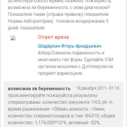
астенотератозооспермия, скажите, пожалуйста,
возможна ли беременность с этим диагнозом?
Показатели такие (справа привожу показатели
Нормы лаборатории) : половое воздержание 5
дней. показатели
Ответ врача
Шадёркин Игорь Аркадьевич
&nbsp;Снижена подвижность и
многовато пат.форм. Сделайте УЗИ
органов мошонки с Допплером на
предмет варикоцеле.
возможна ли беременность
18 декабря 2011 - 01:18
прокоментируйте пожалуйста результаты
спермограммы. количество эякулянта -14.0, ph -n,
время разжижения ->30мин, вязкость ->5мин,
количество сперматозоидов в 1мл -84,010, общее
количество -1,176,000*10^6, активные -32%,