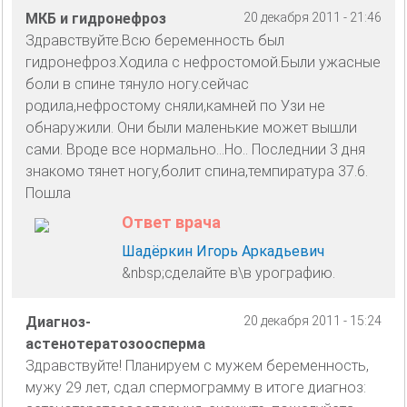
МКБ и гидронефроз
20 декабря 2011 - 21:46
Здравствуйте.Всю беременность был
гидронефроз.Ходила с нефростомой.Были ужасные
боли в спине тянуло ногу.сейчас
родила,нефростому сняли,камней по Узи не
обнаружили. Они были маленькие может вышли
сами. Вроде все нормально...Но.. Последнии 3 дня
знакомо тянет ногу,болит спина,темпиратура 37.6.
Пошла
Ответ врача
Шадёркин Игорь Аркадьевич
&nbsp;сделайте в\в урографию.
Диагноз-
20 декабря 2011 - 15:24
астенотератозоосперма
Здравствуйте! Планируем с мужем беременность,
мужу 29 лет, сдал спермограмму в итоге диагноз: