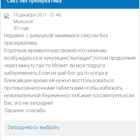
Секс без презерватива.
19 декабря 2011 - 21:48
Мужской
33 года
Недавно с девушкой занимался сексом без
презерватива.
Короткое время,почувствовал,что начинаю
возбуждаться и эукуляцию,"вытащил",потом продолжил
через минуту где-то.Может ли моя подруга
забеременеть.Если не дай Бог да,то когда в
ближайшее время ей нужно воспользоваться
противозачаточными таблетками,чтобы избежать
нежелательной беременности.Какие посоветуете,если
Вас это не затруднит.
Заранее спасибо
Затрудняюсь выбрать