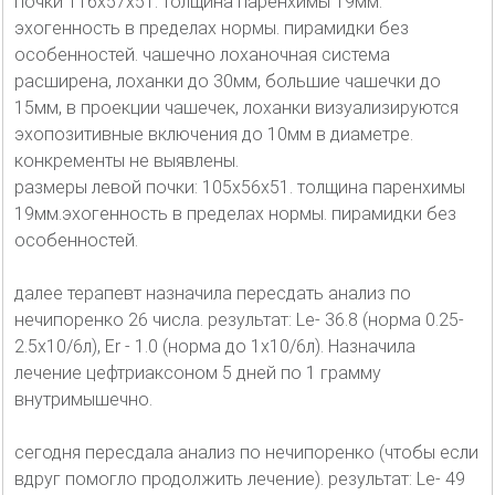
почки 116х57х51. толщина паренхимы 19мм.
эхогенность в пределах нормы. пирамидки без
особенностей. чашечно лоханочная система
расширена, лоханки до 30мм, большие чашечки до
15мм, в проекции чашечек, лоханки визуализируются
эхопозитивные включения до 10мм в диаметре.
конкременты не выявлены.
размеры левой почки: 105х56х51. толщина паренхимы
19мм.эхогенность в пределах нормы. пирамидки без
особенностей.
далее терапевт назначила пересдать анализ по
нечипоренко 26 числа. результат: Le- 36.8 (норма 0.25-
2.5x10/6л), Er - 1.0 (норма до 1х10/6л). Назначила
лечение цефтриаксоном 5 дней по 1 грамму
внутримышечно.
сегодня пересдала анализ по нечипоренко (чтобы если
вдруг помогло продолжить лечение). результат: Le- 49