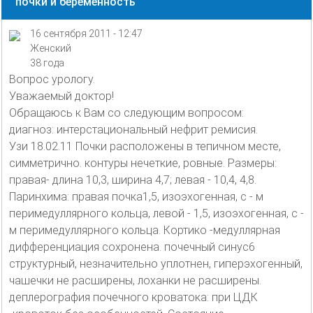
почки и беременность
16 сентября 2011 - 12:47
Женский
38 года
Вопрос урологу.
Уважаемый доктор!
Обращаюсь к Вам со следующим вопросом:
диагноз: интерстациональный нефрит ремисия.
Узи 18.02.11 Почки расположены в тепичном месте,
симметрично. контуры нечеткие, ровные. Размеры:
правая- длина 10,3, ширина 4,7; левая - 10,4, 4,8.
Паринхима: правая почка1,5, изоэхогенная, с - м
перимедуллярного кольца, левой - 1,5, изоэхогенная, с -
м перимедуллярного кольца. Кортико -медуллярная
дифференциация сохронена. почечный синус6
структурный, незначительно уплотнен, гиперэхогенный,
чашечки не расширены, лоханки не расширены.
деплерография почечного кроватока: при ЦДК