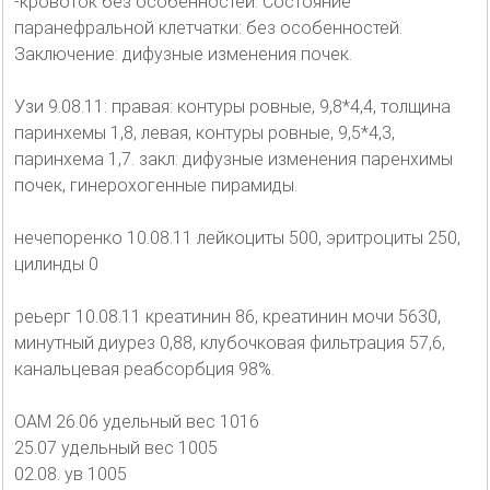
-кровоток без особенностей. Состояние
паранефральной клетчатки: без особенностей.
Заключение: дифузные изменения почек.
Узи 9.08.11: правая: контуры ровные, 9,8*4,4, толщина
паринхемы 1,8, левая, контуры ровные, 9,5*4,3,
паринхема 1,7. закл: дифузные изменения паренхимы
почек, гинерохогенные пирамиды.
нечепоренко 10.08.11 лейкоциты 500, эритроциты 250,
цилинды 0
реьерг 10.08.11 креатинин 86, креатинин мочи 5630,
минутный диурез 0,88, клубочковая фильтрация 57,6,
канальцевая реабсорбция 98%.
ОАМ 26.06 удельный вес 1016
25.07 удельный вес 1005
02.08. ув 1005