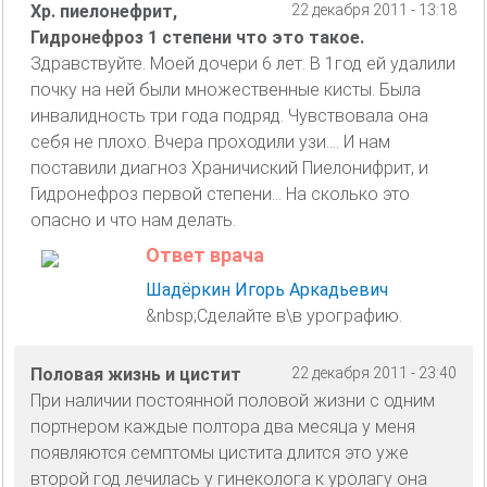
Хр. пиелонефрит,
22 декабря 2011 - 13:18
Гидронефроз 1 степени что это такое.
Здравствуйте. Моей дочери 6 лет. В 1год ей удалили
почку на ней были множественные кисты. Была
инвалидность три года подряд. Чувствовала она
себя не плохо. Вчера проходили узи.... И нам
поставили диагноз Храничиский Пиелонифрит, и
Гидронефроз первой степени... На сколько это
опасно и что нам делать.
Ответ врача
Шадёркин Игорь Аркадьевич
&nbsp;Сделайте в\в урографию.
Половая жизнь и цистит
22 декабря 2011 - 23:40
При наличии постоянной половой жизни с одним
портнером каждые полтора два месяца у меня
появляются семптомы цистита длится это уже
второй год лечилась у гинеколога к уролагу она