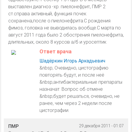
выставлен диагноз -хр. пиелонефрит, ПМР 2
ст.справа активный, функция почек
сохранена,после о.пиелонефрита.С рождения
фимоз, головка не выводилась вообще.С марта по
август 2011 года было 2 обострения пиелонефрита,
длительных, около 8 курсов а/б и уросептик
Ответ врача
Шадёркин Игорь Аркадьевич
&nbsp; Очевидно, цистографию
повторять будут, и после неё
&nbsp;антибактериальные препараты
назначат. Вопрос об отмене
&nbsp;будет решаться, очевидно, не
ранее, чем через 2 недели после
цистографии.
ПМР
29 декабря 2011 - 01:07