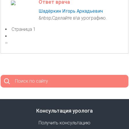
Ответ врача
Шадёркин Игорь Аркадьевич
&nbsp;Сделайте в\в урографию.
Страница 1
Нумерация
страниц
Следующая
››
страница
Поиск по сайту
Консультация уролога
Получить консультацию