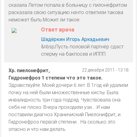
сказала Летом попала в больницу с пилонефритом
расказала свою ситуацию начто ответили такова
неможет быть.Можит ли такое
Ответ врача
Шадёркин Игорь Аркадьевич
&nbsp;Пусть половой партнёр сдаст
сперму на бакпосев и ИППП.
Хр. пиелонефрит,
22 декабря 2011 - 13:18
Гидронефроз 1 степени что это такое.
Здравствуйте. Моей дочери 6 лет. В 1год ей удалили
почку на ней были множественные кисты. Была
инвалидность три года подряд. Чувствовала она
себя не плохо. Вчера проходили узи.... И нам
поставили диагноз Храничиский Пиелонифрит, и
Гидронефроз первой степени... На сколько это
опасно и что нам делать.