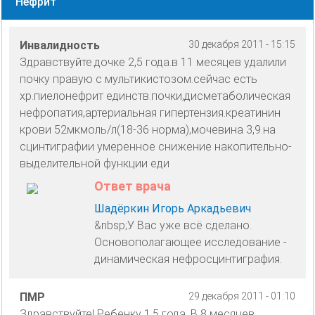
Нефрит
Инвалидность
30 декабря 2011 - 15:15
Здравствуйте.дочке 2,5 года.в 11 месяцев удалили
почку правую с мультикистозом.сейчас есть
хр.пиелонефрит единств.почки,дисметаболическая
нефропатия,артериальная гипертензия.креатинин
крови 52мкмоль/л(18-36 норма),мочевина 3,9.на
сцинтиграфии умеренное снижение накопительно-
выделительной функции еди
Ответ врача
Шадёркин Игорь Аркадьевич
&nbsp;У Вас уже всё сделано.
Основополагающее исследование -
динамическая нефросцинтиграфия.
ПМР
29 декабря 2011 - 01:10
Здравствуйте! Ребенку 1.5 года. В 8 месяцев