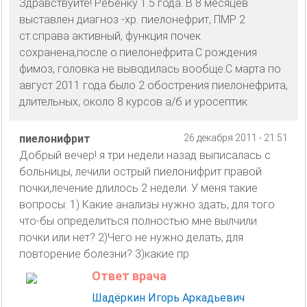
Здравствуйте! Ребенку 1.5 года. В 8 месяцев
выставлен диагноз -хр. пиелонефрит, ПМР 2
ст.справа активный, функция почек
сохранена,после о.пиелонефрита.С рождения
фимоз, головка не выводилась вообще.С марта по
август 2011 года было 2 обострения пиелонефрита,
длительных, около 8 курсов а/б и уросептик
пиелонифрит
26 декабря 2011 - 21:51
Добрый вечер! я три недели назад выписалась с
больницы, лечили острый пиелонифрит правой
почки,лечение длилось 2 недели. У меня такие
вопросы: 1) Какие анализы нужно здать, для того
что-бы определиться полностью мне вылчили
почки или нет? 2)Чего не нужно делать, для
повторение болезни? 3)какие пр
Ответ врача
Шадёркин Игорь Аркадьевич