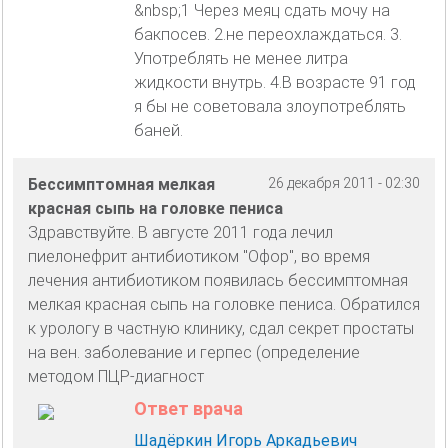
&nbsp;1 Через меяц сдать мочу на
бакпосев. 2.не переохлаждаться. 3.
Употреблять не менее литра
жидкости внутрь. 4.В возрасте 91 год
я бы не советовала злоупотреблять
баней.
Бессимптомная мелкая
26 декабря 2011 - 02:30
красная сыпь на головке пениса
Здравствуйте. В августе 2011 года лечил
пиелонефрит антибиотиком "Офор", во время
лечения антибиотиком появилась бессимптомная
мелкая красная сыпь на головке пениса. Обратился
к урологу в частную клинику, сдал секрет простаты
на вен. заболевание и герпес (определение
методом ПЦР-диагност
Ответ врача
Шадёркин Игорь Аркадьевич