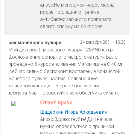
&nbsp;Не менее, чем через месяц
после последнего приёма
антибактериального препарата,
сдайте сперму на бакпосев.
рак мочеворго пузыря
24 декабря 2011 - 18:26
Мой диагноз t-rмочевого пузыря Т2М*N0 кл гр
2,осложнение основного макрогематурия Было
проведено 5 курсов вливания Митомицина С 40 мг
,сейчас сильно беспокоит воспаление слизистой
мочевого пузыря .частые .болезненные
мочеиспускания ,и вечернее повышение
температуры .Посоветуйте чем облегчить симпто
Ответ врача
Шадёркин Игорь Аркадьевич
&nbsp;Здравствуйте! Для начала
нужно определиться с причиной
повышения температуры: при цистите