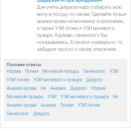
Шадёркин Игорь Аркадьевич
Для учёта диуреза надо собирать всю
мочу в посуду по часам. Сделайте лучше
анализ крови на мочевину и креатинин,
а также УЗИ почек и УЗИ мочевого
пузыря. Я думаю, гинекологу Вы
показывались. Если всё нормально, то
забудьте просто о своих опасениях.
Похожие ответы:
Норма
Почки
Мочевой пузырь
Гинеколог
УЗИ
УЗИ почек
УЗИ мочевого пузыря
Диурез
Анализ крови
Не
Анализ
Диурез.
Норма
Мочевой пузырь
УЗИ
УЗИ мочевого пузыря
Не
Анализ крови
Анализ
Почки
УЗИ почек
Гинеколог
Диурез