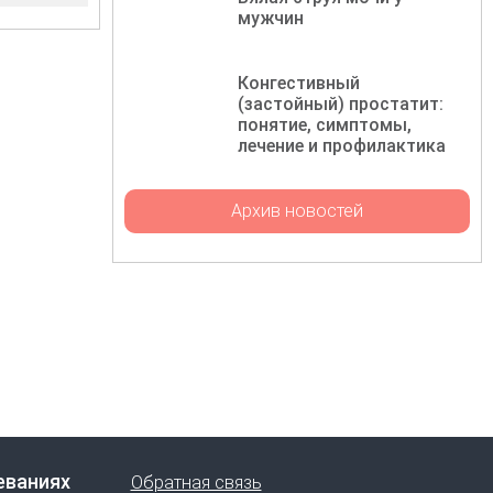
мужчин
Конгестивный
(застойный) простатит:
понятие, симптомы,
лечение и профилактика
Архив новостей
еваниях
Обратная связь