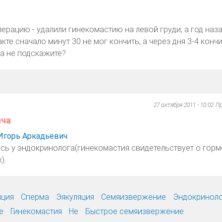
ерацию - удалили гинекомастию на левой груди, а год наз
кте сначало минут 30 не мог кончить, а через дня 3-4 кончи
на не подскажите?
27 октября 2011 - 10:02
Пр
ача
Игорь Аркадьевич
сь у эндокринолога(гинекомастия свидетельствует о гор
).
яция
Сперма
Эякуляция
Семяизвержение
Эндокринол
е
Гинекомастия
Не
Быстрое семяизвержение