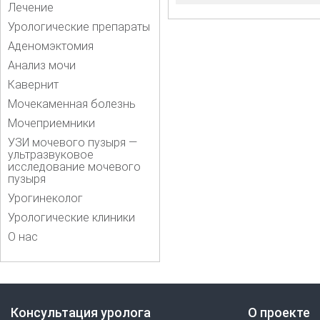
Лечение
Урологические препараты
Аденомэктомия
Анализ мочи
Кавернит
Мочекаменная болезнь
Мочеприемники
УЗИ мочевого пузыря —
ультразвуковое
исследование мочевого
пузыря
Урогинеколог
Урологические клиники
О нас
Консультация уролога
О проекте