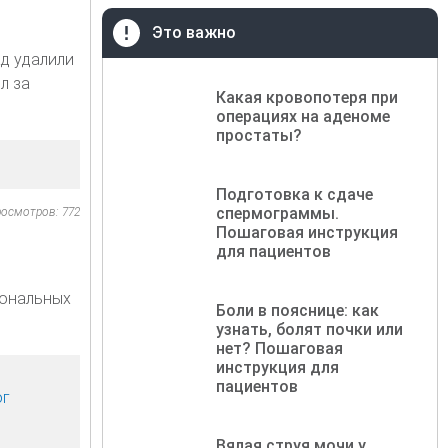
Это важно
ад удалили
л за
Какая кровопотеря при
операциях на аденоме
простаты?
Подготовка к сдаче
спермограммы.
осмотров: 772
Пошаговая инструкция
для пациентов
мональных
Боли в пояснице: как
узнать, болят почки или
нет? Пошаговая
инструкция для
пациентов
ог
Вялая струя мочи у