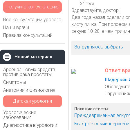
34 года
Получить консультацию
Здравствуйте, доктор!
Два года назад сделали оп
Все консультации уролога
кисту яичка. При половом а
Наши врачи
секунд 10-20, в чем причи
Правила консультаций
Затрудняюсь выбрать
Новый материал
Арсенал новых средств
Ответ вр
против рака простаты
Шадёркин 
Симптомы
Обследуйте
Анатомия и физиология
нарушениях
Детская урология
Похожие ответы:
Урологические
Преждевременная эякул
заболевания
Быстрое семяизвержени
Диагностика в урологии