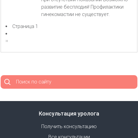
развитие бесплодия! Профилактики
гинекомастии не существует.
Страница 1
Нумерация
страниц
Следующая
››
страница
Поиск по сайту
Консультация уролога
Получить консультацию
Все консультации