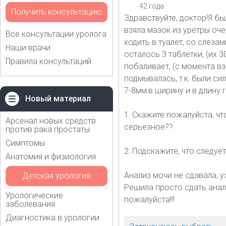
42 года
Получить консультацию
Здравствуйте, доктор!Я бы
взяла мазок из уретры оче
Все консультации уролога
ходить в туалет, со слезам
Наши врачи
осталось 3 таблетки, (их 
Правила консультаций
побаливает, (с момента в
подмывалась, т.к. были с
7-8мм.в ширину и в длину 
Новый материал
1. Скажите пожалуйста, чт
Арсенал новых средств
серьезное??
против рака простаты
Симптомы
2. Подскажите, что следуе
Анатомия и физиология
Анализ мочи не сдавала, у
Детская урология
Решила просто сдать анали
Урологические
пожалуйста!!!
заболевания
Диагностика в урологии