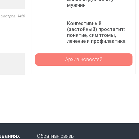
мужчин
осмотров: 1456
Конгестивный
(застойный) простатит:
понятие, симптомы,
лечение и профилактика
Архив новостей
еваниях
Обратная связь