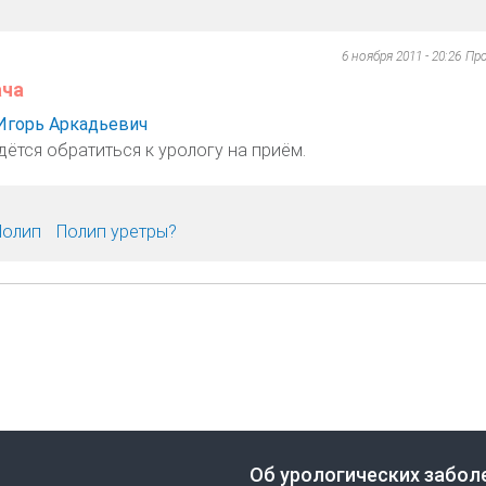
6 ноября 2011 - 20:26
Пр
ача
Игорь Аркадьевич
дётся обратиться к урологу на приём.
Полип
Полип уретры?
Об урологических забол