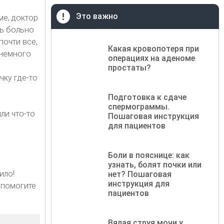
Это важно
ме, доктор
нь больно
почти все,
Какая кровопотеря при
 немного
операциях на аденоме
простаты?
чку где-то
Подготовка к сдаче
спермограммы.
ли что-то
Пошаговая инструкция
для пациентов
Боли в пояснице: как
узнать, болят почки или
ило!
нет? Пошаговая
инструкция для
( помогите
пациентов
Вялая струя мочи у