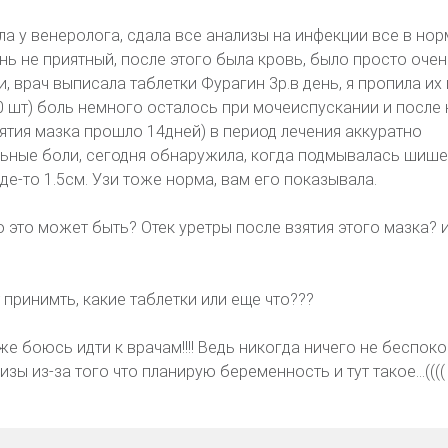
ла у венеролога, сдала все анализы на инфекции все в нор
нь не приятный, после этого была кровь, было просто оче
и, врач выписала таблетки Фурагин 3р.в день, я пропила их 
30 шт) боль немного осталось при мочеиспускании и после
зятия мазка прошло 14дней) в период лечения аккуратно
ильные боли, сегодня обнаружила, когда подмывалась шише
где-то 1.5см. Узи тоже норма, вам его показывала.
о это может быть? Отек уретры после взятия этого мазка? и
т принимть, какие таблетки или еще что???
же боюсь идти к врачам!!!! Ведь никогда ничего не беспоко
зы из-за того что планирую беременность и тут такое...(((