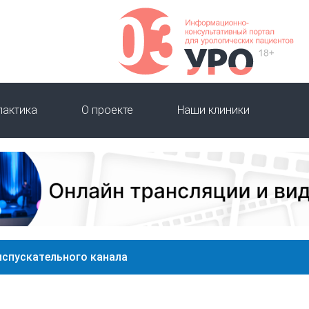
лактика
О проекте
Наши клиники
испускательного канала