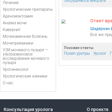
Затрудняюсь выбрать
Лечение
Урологические препараты
Аденомэктомия
Ответ вр
Анализ мочи
Шадёркин 
Кавернит
Всё же при
Мочекаменная болезнь
Мочеприемники
Похожие ответы:
УЗИ мочевого пузыря —
Полип уретры
Уролог
ультразвуковое
исследование мочевого
пузыря
Урогинеколог
Урологические клиники
О нас
Консультация уролога
О проекте