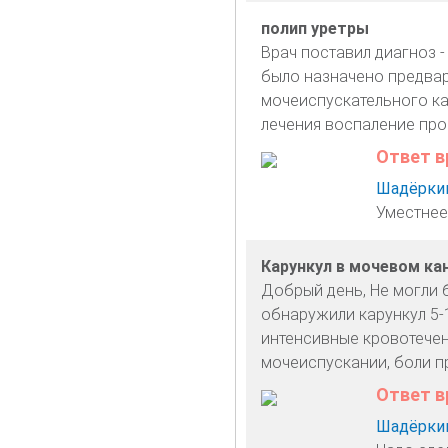
полип уретры
Врач поставил диагноз -
было назначено предвар
мочеиспускательного ка
лечения воспаление про
Ответ в
Шадёркин
Уместнее
Карункул в мочевом ка
Добрый день, Не могли б
обнаружили карункул 5-
интенсивные кровотечен
мочеиспускании, боли п
Ответ в
Шадёркин