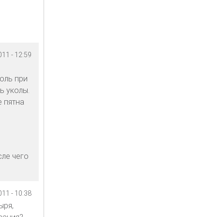
11 - 12:59
боль при
ь уколы.
е пятна
сле чего
11 - 10:38
ыря,