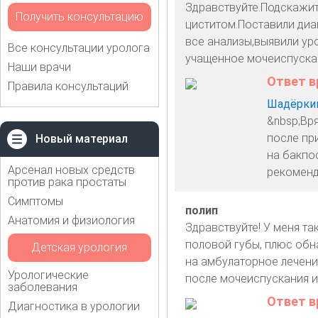
Здравствуйте.Подскажит
Получить консультацию
циститом.Поставили диа
все анализы,выявили уро
Все консультации уролога
учащенное мочеиспускан
Наши врачи
Ответ в
Правила консультаций
Шадёркин
&nbsp;Вря
после пр
Новый материал
на бакпо
Арсенал новых средств
рекоменд
против рака простаты
Симптомы
полип
Анатомия и физиология
Здравствуйте! У меня та
половой губы, плюс обн
Детская урология
на амбулаторное лечени
Урологические
после мочеиспускания и
заболевания
Ответ в
Диагностика в урологии