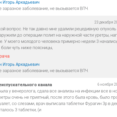
 Игорь Аркадьевич
не заразное заболевание, не вызывается ВПЧ.
23 декабря 20
кой вопрос. Не так давно мне удалили рецедивную опухоль
аружили до операции полип на наружной части уретры, на
е. У моего молодого человека примерно недели 3 началис
 боли чуть ниже поясницы,
рача
 Игорь Аркадьевич
не заразное заболевание, не вызывается ВПЧ.
еиспускательного канала
6 ноября 20
была у венеролога, сдала все анализы на инфекции все в н
ретры очень не приятный, после этого была кровь, было пр
уалет, со слезами, врач выписала таблетки Фурагин 3р.в ден
талось 3 таблетки, (и