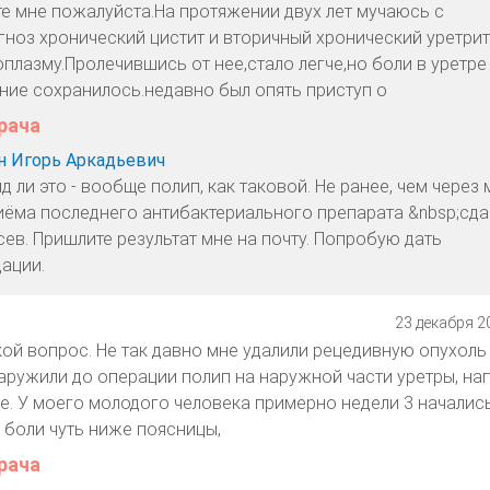
е мне пожалуйста.На протяжении двух лет мучаюсь с
гноз хронический цистит и вторичный хронический уретрит
плазму.Пролечившись от нее,стало легче,но боли в уретре
ие сохранилось.недавно был опять приступ о
рача
 Игорь Аркадьевич
д ли это - вообще полип, как таковой. Не ранее, чем через
иёма последнего антибактериального препарата &nbsp;сда
сев. Пришлите результат мне на почту. Попробую дать
ации.
23 декабря 20
кой вопрос. Не так давно мне удалили рецедивную опухоль
аружили до операции полип на наружной части уретры, на
е. У моего молодого человека примерно недели 3 началис
 боли чуть ниже поясницы,
рача