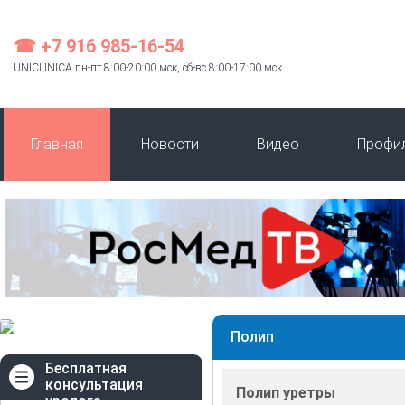
☎ +7 916 985-16-54
UNICLINICA пн-пт 8:00-20:00 мск, сб-вс 8:00-17:00 мск
Главная
Новости
Видео
Профи
Полип
Бесплатная
консультация
Полип уретры
уролога