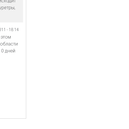
исходит
уретры,
11 - 18:14
 этом
 области
10 дней