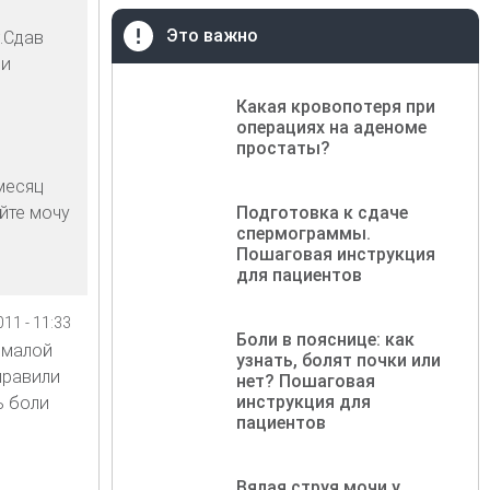
Это важно
.Сдав
 и
Какая кровопотеря при
операциях на аденоме
простаты?
 месяц
йте мочу
Подготовка к сдаче
спермограммы.
Пошаговая инструкция
для пациентов
11 - 11:33
Боли в пояснице: как
 малой
узнать, болят почки или
правили
нет? Пошаговая
инструкция для
ь боли
пациентов
Вялая струя мочи у