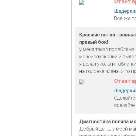
Ответ в
Шадёркин
Всё же пр
Красные пятна - ровные
правый бок!
у меня такая провблема.
мочеиспускании и выделе
я делал уколы и таблетки
на головке члена. и то 
Ответ в
Шадёркин
Сделайте
сделайте 
Диагностика полипа м
Добрый день, у моей мам