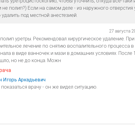
лать уретроцистоскопию, чтобы уточнить, откуда всё-таки 
 не полип?) Если на самом деле - из наружного отверстия 
 удалить под местной анестезией.
27 августа 20
 полип уретры. Рекомендовал хирургическое удаление. При
ительное лечение по снятию воспалительного процесса в
нала в виде ванночек и мази в домашних условиях. После 
шло, но не до конца. Можн
рача
 Игорь Аркадьевич
 показаться врачу - он же видел ситуацию.