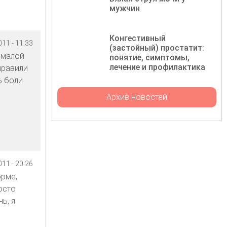
мужчин
Конгестивный
11 - 11:33
(застойный) простатит:
 малой
понятие, симптомы,
лечение и профилактика
правили
ь боли
Архив новостей
11 - 20:26
орме,
осто
ь, я