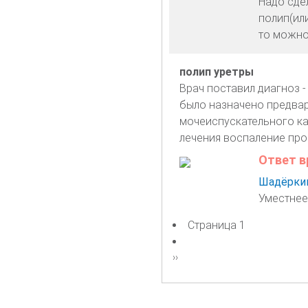
Надо сде
полип(или
то можно
полип уретры
Врач поставил диагноз -
было назначено предвар
мочеиспускательного ка
лечения воспаление про
Ответ в
Шадёркин
Уместнее
Страница 1
Нумерация
страниц
Следующая
››
страница