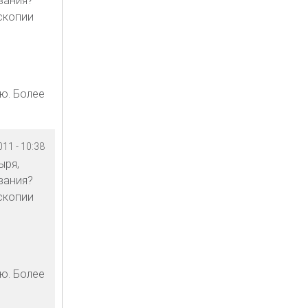
вания?
скопии
ю. Более
11 - 10:38
ыря,
вания?
скопии
ю. Более