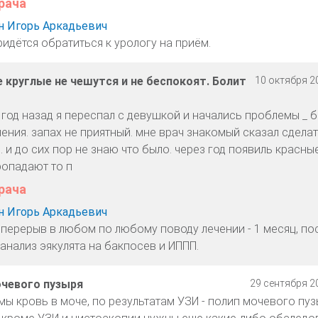
рача
 Игорь Аркадьевич
идётся обратиться к урологу на приём.
 круглые не чешутся и не беспокоят. Болит
10 октября 20
 год назад я переспал с девушкой и начались проблемы _ 
ния. запах не приятный. мне врач знакомый сказал сделат
. и до сих пор не знаю что было. через год появиль красны
пропадают то п
рача
 Игорь Аркадьевич
 перерыв в любом по любому поводу лечении - 1 месяц, по
анализ эякулята на бакпосев и ИППП.
очевого пузыря
29 сентября 20
ы кровь в моче, по результатам УЗИ - полип мочевого пуз