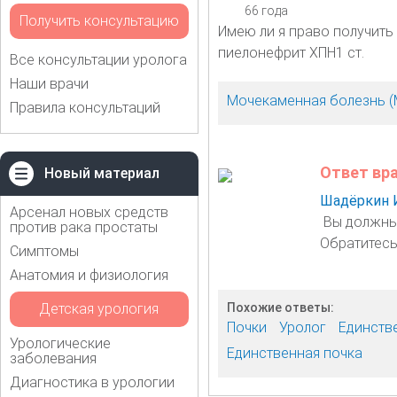
66 года
Получить консультацию
Имею ли я право получить
пиелонефрит ХПН1 ст.
Все консультации уролога
Наши врачи
Мочекаменная болезнь (
Правила консультаций
Ответ вр
Новый материал
Шадёркин 
Арсенал новых средств
Вы должны 
против рака простаты
Обратитесь 
Симптомы
Анатомия и физиология
Детская урология
Похожие ответы:
Почки
Уролог
Единств
Урологические
Единственная почка
заболевания
Диагностика в урологии