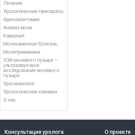
Лечение
Урологические препараты
Аденомэктомия
Анализ мочи
Кавернит
Мочекаменная болезнь
Мочеприемники
УЗИ мочевого пузыря —
ультразвуковое
исследование мочевого
пузыря
Урогинеколог
Урологические клиники
О нас
Консультация уролога
О проекте