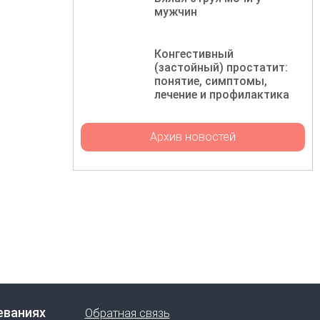
мужчин
Конгестивный
(застойный) простатит:
понятие, симптомы,
лечение и профилактика
Архив новостей
еваниях
Обратная связь