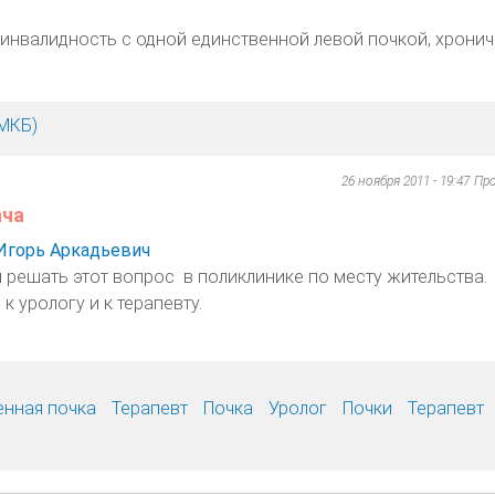
 инвалидность с одной единственной левой почкой, хрони
МКБ)
26 ноября 2011 - 19:47
Пр
ача
Игорь Аркадьевич
решать этот вопрос в поликлинике по месту жительства.
к урологу и к терапевту.
енная почка
Терапевт
Почка
Уролог
Почки
Терапевт