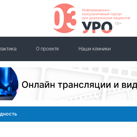
лактика
О проекте
Наши клиники
идность