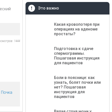
Это важно
ческий
Какая кровопотеря при
операциях на аденоме
простаты?
осмотров: 1444
Подготовка к сдаче
спермограммы.
Пошаговая инструкция
для пациентов
Боли в пояснице: как
узнать, болят почки или
нет? Пошаговая
инструкция для
Почка
пациентов
Вялая струя мочи у