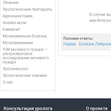
Лечение
Урологические препараты
В случае в
Аденомэктомия
или Интрон
Анализ мочи
Кавернит
Мочекаменная болезнь
Похожие ответы:
Мочеприемники
Норма
Болезнь Пейрон
УЗИ мочевого пузыря —
ультразвуковое
исследование мочевого
пузыря
Урогинеколог
Урологические клиники
О нас
Консультация уролога
О проекте