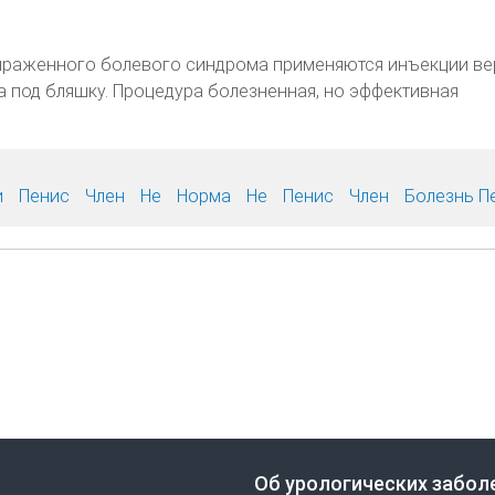
ыраженного болевого синдрома применяются инъекции в
а под бляшку. Процедура болезненная, но эффективная
и
Пенис
Член
Не
Норма
Не
Пенис
Член
Болезнь П
Об урологических забол