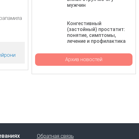
мужчин
ерапамила
Конгестивный
(застойный) простатит:
понятие, симптомы,
лечение и профилактика
ейрони
Архив новостей
еваниях
Обратная связь