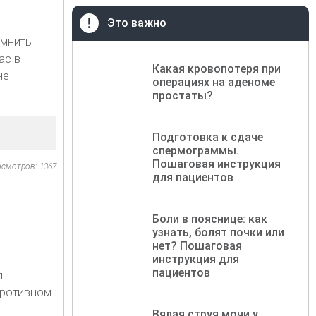
Это важно
омнить
ас в
Какая кровопотеря при
не
операциях на аденоме
простаты?
Подготовка к сдаче
спермограммы.
Пошаговая инструкция
осмотров: 1367
для пациентов
Боли в пояснице: как
узнать, болят почки или
нет? Пошаговая
инструкция для
пациентов
я
противном
Вялая струя мочи у