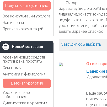
76 года
Получить консультацию
Здравствуйте доктор!Мне 
лидаза,гидрокартизон,уда
Все консультации уролога
но,эффекта не какого нет
Наши врачи
урологии камни дробят,а 
Правила консультаций
делать.Заранее спасибо.
Затрудняюсь выбрать
Новый материал
Арсенал новых средств
против рака простаты
Ответ вр
Симптомы
Шадёркин 
Анатомия и физиология
Здравствуй
Детская урология
Урологические
Ваше забол
заболевания
полвоого ч
Диагностика в урологии
случае про