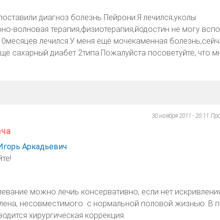
поставили диагноз болезнь Пейрони.Я лечился;уколы
рно-волновая терапия,физиотерапия,йодостин не могу всп
.10месяцев лечился.У меня ещё мочекаменная болезнь,сейч
ещё сахарный диабет 2типа.Пожалуйста посоветуйте, что м
30 ноября 2011 - 20:11
Пр
ача
Игорь Аркадьевич
те!
евание можно лечиь консервативно, если нет искривлени
лена, несовместимого с нормальной половой жизнью. В 
водится хирургическая коррекция.