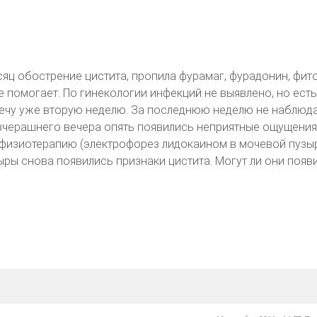
сяц обострение цистита, пропила фурамаг, фурадонин, фито
не помогает. По гинекологии инфекций не выявлено, но есть
лечу уже вторую неделю. За последнюю неделю не наблюд
 вчерашнего вечера опять появились неприятные ощущения
физиотерапию (электрофорез лидокаином в мочевой пузыр
ыры снова появились признаки цистита. Могут ли они появи