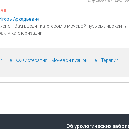
16 декабря 2011 - 14:57
Пр
ача
Игорь Аркадьевич
ясно - Вам вводят катетером в мочевой пузырь лидокаин? 
факту катетеризации.
я
Не
Физиотерапия
Мочевой пузырь
Не
Терапия
Об урологических забол