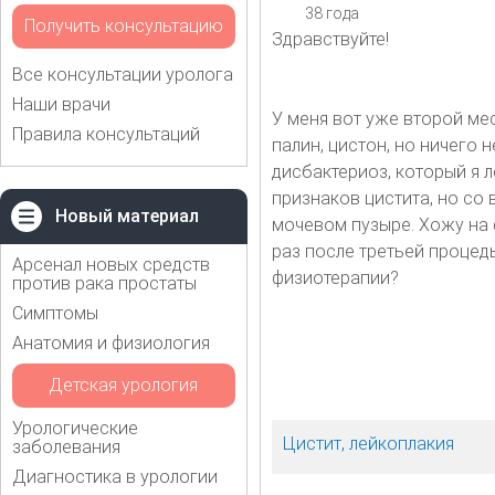
38 года
Получить консультацию
Здравствуйте!
Все консультации уролога
Наши врачи
У меня вот уже второй ме
Правила консультаций
палин, цистон, но ничего 
дисбактериоз, который я 
признаков цистита, но со
Новый материал
мочевом пузыре. Хожу на 
раз после третьей процед
Арсенал новых средств
физиотерапии?
против рака простаты
Симптомы
Анатомия и физиология
Детская урология
Урологические
Цистит, лейкоплакия
заболевания
Диагностика в урологии