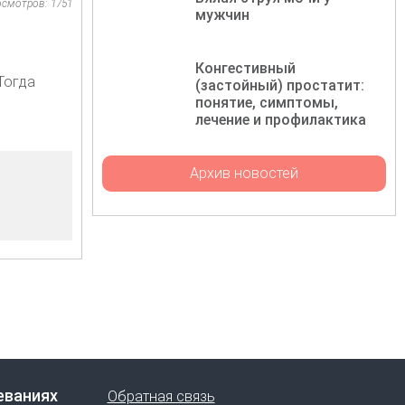
осмотров: 1751
мужчин
Конгестивный
Тогда
(застойный) простатит:
понятие, симптомы,
лечение и профилактика
Архив новостей
еваниях
Обратная связь