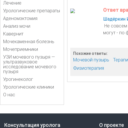
Лечение
Ответ вр
Урологические препараты
Аденомэктомия
Шадёркин 
Не совсем 
Анализ мочи
могут - по 
Кавернит
Мочекаменная болезнь
Мочеприемники
Похожие ответы:
УЗИ мочевого пузыря —
Мочевой пузырь
Терапи
ультразвуковое
исследование мочевого
Физиотерапия
пузыря
Урогинеколог
Урологические клиники
О нас
Консультация уролога
О проекте