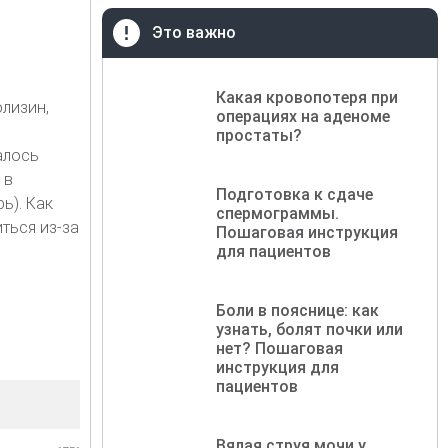
Это важно
Какая кровопотеря при
лизин,
операциях на аденоме
простаты?
алось
 в
Подготовка к сдаче
ь). Как
спермограммы.
ться из-за
Пошаговая инструкция
для пациентов
Боли в пояснице: как
узнать, болят почки или
нет? Пошаговая
инструкция для
пациентов
Вялая струя мочи у