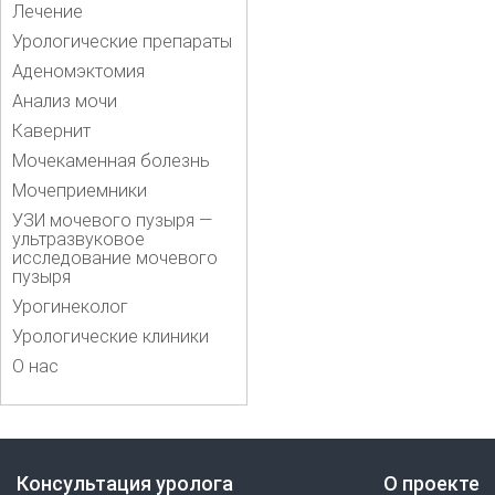
Лечение
Урологические препараты
Аденомэктомия
Анализ мочи
Кавернит
Мочекаменная болезнь
Мочеприемники
УЗИ мочевого пузыря —
ультразвуковое
исследование мочевого
пузыря
Урогинеколог
Урологические клиники
О нас
Консультация уролога
О проекте