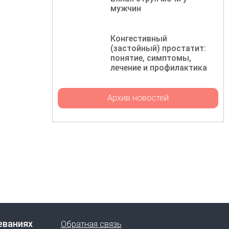
мужчин
Конгестивный
(застойный) простатит:
понятие, симптомы,
лечение и профилактика
Архив новостей
еваниях
Обратная связь