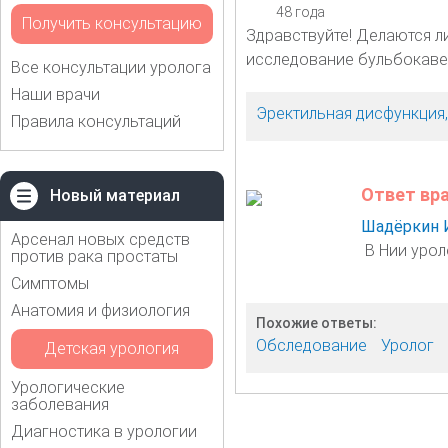
48 года
Получить консультацию
Здравствуйте! Делаются ли
исследование бульбокаве
Все консультации уролога
Наши врачи
Эректильная дисфункция
Правила консультаций
Ответ вр
Новый материал
Шадёркин 
Арсенал новых средств
В Нии уроло
против рака простаты
Симптомы
Анатомия и физиология
Похожие ответы:
Обследование
Уролог
Детская урология
Урологические
заболевания
Диагностика в урологии