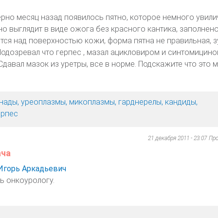
ерно месяц назад появилось пятно, которое немного увили
но выглядит в виде ожога без красного кантика, заполнено
ся над поверхностью кожи, форма пятна не правильная, зу
одозревал что герпес , мазал ацикловиром и синтомицино
Сдавал мазок из уретры, все в норме. Подскажите что это 
нады, уреоплазмы, микоплазмы, гарднерелы, кандиды,
ерпес
21 декабря 2011 - 23:07
Пр
ача
Игорь Аркадьевич
 онкоурологу.