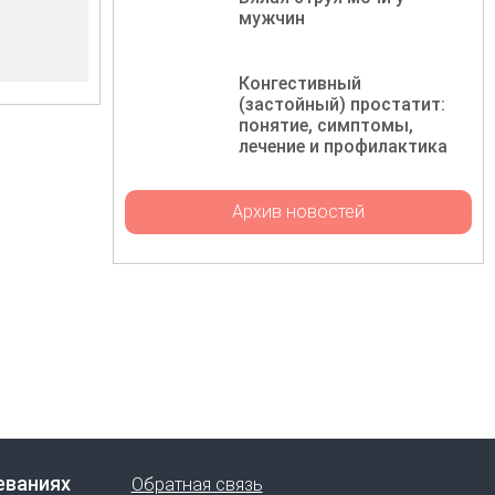
мужчин
Конгестивный
(застойный) простатит:
понятие, симптомы,
лечение и профилактика
Архив новостей
еваниях
Обратная связь