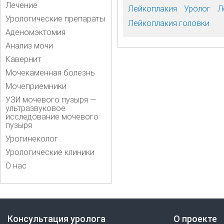
Лечение
Лейкоплакия
Уролог
Л
Урологические препараты
Лейкоплакия головки
Аденомэктомия
Анализ мочи
Кавернит
Мочекаменная болезнь
Мочеприемники
УЗИ мочевого пузыря —
ультразвуковое
исследование мочевого
пузыря
Урогинеколог
Урологические клиники
О нас
Консультация уролога
О проекте