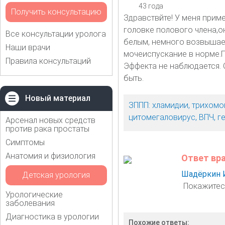
43 года
Получить консультацию
Здравствйте! У меня прим
головке полового члена,о
Все консультации уролога
белым, немного возвышает
Наши врачи
мочеиспускание в норме.П
Правила консультаций
Эффекта не наблюдается. 
быть.
Новый материал
ЗППП: хламидии, трихомо
цитомегаловирус, ВПЧ, г
Арсенал новых средств
против рака простаты
Симптомы
Анатомия и физиология
Ответ вр
Шадёркин 
Детская урология
Покажитесь
Урологические
заболевания
Диагностика в урологии
Похожие ответы: