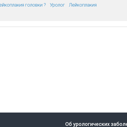
ейкоплакия головки ?
Уролог
Лейкоплакия
Об урологических забол