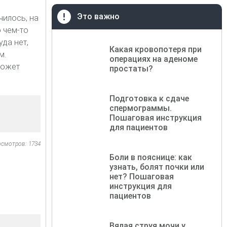
Это важно
чилось, на
 чем-то
да нет,
Какая кровопотеря при
м.
операциях на аденоме
может
простаты?
Подготовка к сдаче
спермограммы.
Пошаговая инструкция
для пациентов
осмотров: 1734
Боли в пояснице: как
узнать, болят почки или
нет? Пошаговая
инструкция для
пациентов
Вялая струя мочи у