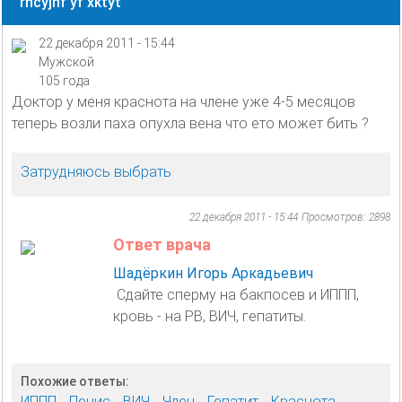
rhcyjnf yf xktyt
22 декабря 2011 - 15:44
Мужской
105 года
Доктор у меня краснота на члене уже 4-5 месяцов
теперь возли паха опухла вена что ето может бить ?
Затрудняюсь выбрать
22 декабря 2011 - 15:44
Просмотров: 2898
Ответ врача
Шадёркин Игорь Аркадьевич
Сдайте сперму на бакпосев и ИППП,
кровь - на РВ, ВИЧ, гепатиты.
Похожие ответы:
ИППП
Пенис
ВИЧ
Член
Гепатит
Краснота