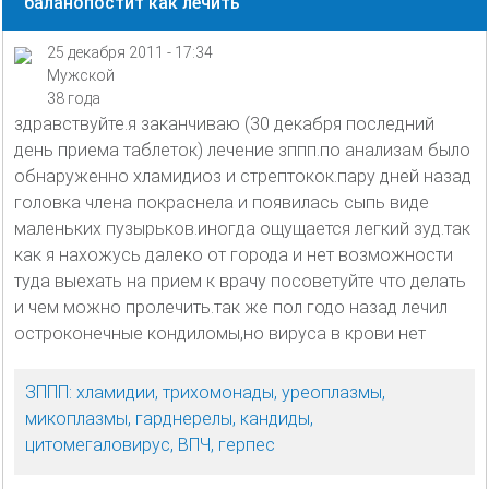
баланопостит как лечить
25 декабря 2011 - 17:34
Мужской
38 года
здравствуйте.я заканчиваю (30 декабря последний
день приема таблеток) лечение зппп.по анализам было
обнаруженно хламидиоз и стрептокок.пару дней назад
головка члена покраснела и появилась сыпь виде
маленьких пузырьков.иногда ощущается легкий зуд.так
как я нахожусь далеко от города и нет возможности
туда выехать на прием к врачу посоветуйте что делать
и чем можно пролечить.так же пол годо назад лечил
остроконечные кондиломы,но вируса в крови нет
ЗППП: хламидии, трихомонады, уреоплазмы,
микоплазмы, гарднерелы, кандиды,
цитомегаловирус, ВПЧ, герпес