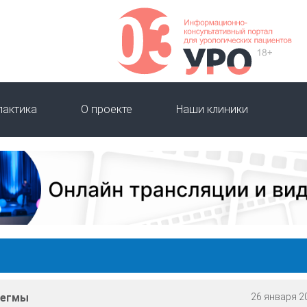
лактика
О проекте
Наши клиники
мегмы
26 января 20