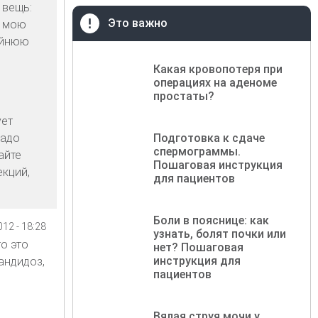
 вещь:
Это важно
ь мою
айнюю
Какая кровопотеря при
операциях на аденоме
простаты?
ует
надо
Подготовка к сдаче
спермограммы.
айте
Пошаговая инструкция
екций,
для пациентов
Боли в пояснице: как
12 - 18:28
узнать, болят почки или
о это
нет? Пошаговая
инструкция для
андидоз,
пациентов
Вялая струя мочи у