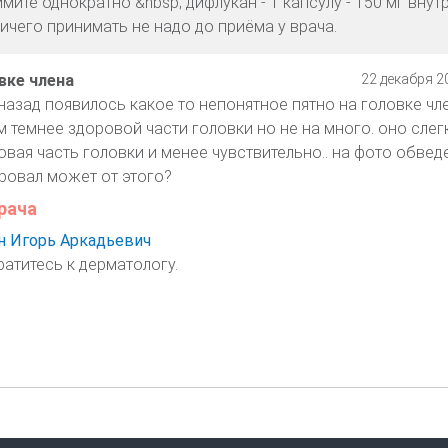
мите однократно &nbsp; дифлукан - 1 капсулу - 150 мг внутр
ичего принимать не надо до приёма у врача.
вке члена
22 декабря 20
назад появилось какое то непонятное пятно на головке чле
м темнее здоровой части головки но не на много. оно слег
овая часть головки и менее чувствительно.. на фото обвед
ровал может от этого?
рача
 Игорь Аркадьевич
ратитесь к дерматологу.