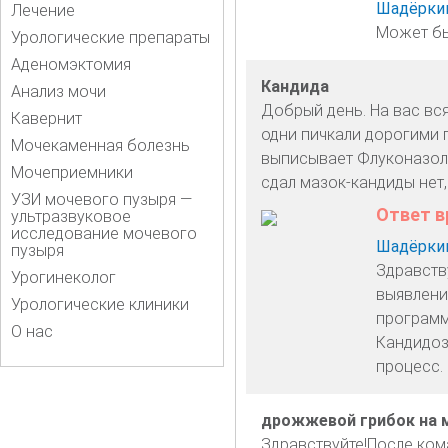
Шадёркин
Лечение
Может бы
Урологические препараты
Аденомэктомия
Кандида
Анализ мочи
Добрый день. На вас вся
Кавернит
одни пичкали дорогими 
Мочекаменная болезнь
выписывает Флуконазол 5
Мочеприемники
сдал мазок-кандиды нет
УЗИ мочевого пузыря —
Ответ в
ультразвуковое
исследование мочевого
Шадёркин
пузыря
Здравств
Урогинеколог
выявлени
Урологические клиники
программ
О нас
Кандидоз
процесс.
дрожжевой грибок на 
Здравствуйте!После ком