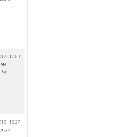
12 - 17:50
оей
о был
12 - 12:27
ислый