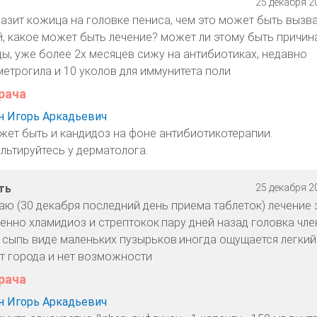
25 декабря 20
лазит кожица на головке пениса, чем это может быть вызв
, какое может быть лечение? может ли этому быть причин
ды, уже более 2х месяцев сижу на антибиотиках, недавно
етрогила и 10 уколов для иммунитета поли
рача
 Игорь Аркадьевич
жет быть и кандидоз на фоне антибиотикотерапии.
льтируйтесь у дерматолога.
ть
25 декабря 20
аю (30 декабря последний день приема таблеток) лечение 
нно хламидиоз и стрептокок.пару дней назад головка чле
 сыпь виде маленьких пузырьков.иногда ощущается легкий 
от города и нет возможности
рача
 Игорь Аркадьевич