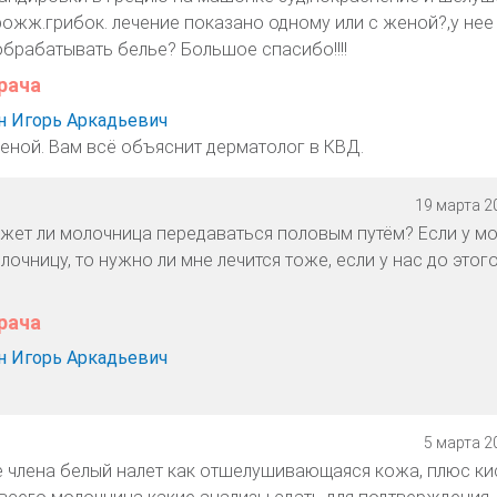
рожж.грибок. лечение показано одному или с женой?,у нее
обрабатывать белье? Большое спасибо!!!!
рача
 Игорь Аркадьевич
женой. Вам всё объяснит дерматолог в КВД.
19 марта 20
жет ли молочница передаваться половым путём? Если у м
чницу, то нужно ли мне лечится тоже, если у нас до этог
рача
 Игорь Аркадьевич
5 марта 20
е члена белый налет как отшелушивающаяся кожа, плюс к