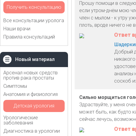
Прошу помощи в следующ
Получить консультацию
если утром-днём мою чле
член с мылом - к утру 
Все консультации уролога
плоть, вроде ничего не 
Наши врачи
Ответ в
Правила консультаций
Шадеркин
Добрый д
никакого
Новый материал
удостовер
Арсенал новых средств
анализы 
против рака простаты
соскоб из
Симптомы
Анатомия и физиология
Сильно морщиться гол
Здраствуйте, у меня оче
Детская урология
может быть, как будто к
Урологические
сейчас лечусь, возможн
заболевания
Ответ в
Диагностика в урологии