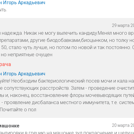
 Игорь Аркадьевич
ть.
29 марта 20
 надежда. Никак не могу вылечить кандиду.Менял много вр
препаратами, другие биодобавками,биоцынком, но толку но
0, стало чуть лучше, но потом по новой и так постоянно. 
, но неприятные очущен
рача
 Игорь Аркадьевич
уйте! Необходим бактериологический посев мочи и кала на
е сопутствующих расстройств. Затем - проведение очисти
ы и, наконец, восстановление флоры мочевыводящих путей
 - проявление дисбаланса местного иммунитета, т.е. систе
 Почитайте о пол
машонке
20 марта 20
андировки в грецию на машонке зуд,покраснение и шелуш