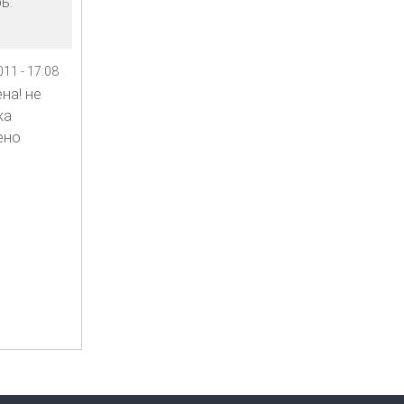
ь.
11 - 17:08
на! не
ка
ено