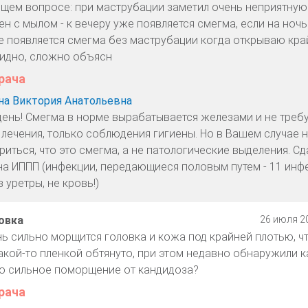
ем вопросе: при маструбации заметил очень неприятную
н с мылом - к вечеру уже появляется смегма, если на ноч
уже появляется смегма без маструбации когда открываю кр
видно, сложно объясн
рача
а Виктория Анатольевна
ень! Смегма в норме вырабатывается железами и не треб
 лечения, только соблюдения гигиены. Но в Вашем случае 
иться, что это смегма, а не патологические выделения. Сд
на ИППП (инфекции, передающиеся половым путем - 11 инф
 уретры, не кровь!)
овка
26 июля 20
нь сильно морщится головка и кожа под крайней плотью, чт
акой-то пленкой обтянуто, при этом недавно обнаружили к
о сильное поморщение от кандидоза?
рача