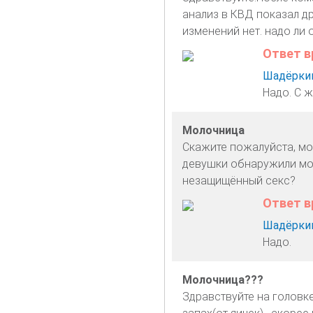
анализ в КВД показал д
изменений нет. надо ли 
Ответ в
Шадёркин
Надо. С 
Молочница
Скажите пожалуйста, мо
девушки обнаружили моло
незащищённый секс?
Ответ в
Шадёркин
Надо.
Молочница???
Здравствуйте на головк