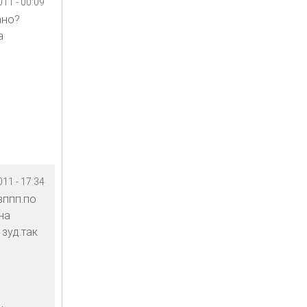
11 - 00:09
ано?
а
11 - 17:34
зппп.по
на
зуд.так