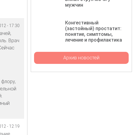
мужчин
Конгестивный
12 - 17:30
(застойный) простатит:
ачей,
понятие, симптомы,
лечение и профилактика
ль. Врач
Сейчас
Архив новостей
 флору,
тельной
.
мный
12 - 12:19
ение.