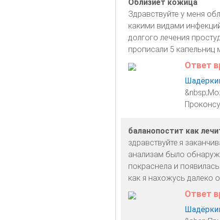
Облизиет кожица
Здравствуйте у меня об
какими видами инфекций
долгого лечения просту
прописали 5 капельниц м
Ответ в
Шадёркин
&nbsp;Мо
Проконсу
баланопостит как лечи
здравствуйте.я заканчив
анализам было обнаруже
покраснела и появилась
как я нахожусь далеко 
Ответ в
Шадёркин