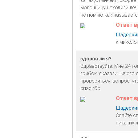
запах(от яичек) , скоре
молочницу находили леч
не помню как называетс
Ответ в
Шадёркин
к миколог
здоров ли я?
Здравствуйте. Мне 24 го
грибок. сказали ничего 
провериться. вопрос: чт
спасибо.
Ответ в
Шадёркин
Сдайте с
никаких 