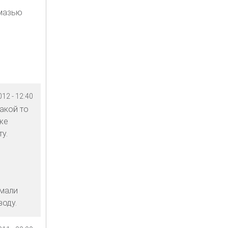
 мазью
12 - 12:40
акой то
же
у.
имали
оду.