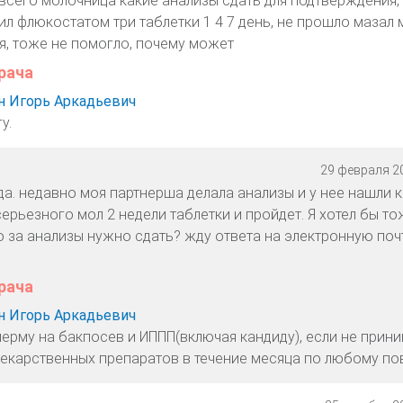
е всего молочница какие анализы сдать для подтверждения,
ил флюкостатом три таблетки 1 4 7 день, не прошло мазал
я, тоже не помогло, почему может
рача
 Игорь Аркадьевич
у.
29 февраля 20
да. недавно моя партнерша делала анализы и у нее нашли к
серьезного мол 2 недели таблетки и пройдет. Я хотел бы то
о за анализы нужно сдать? жду ответа на электронную почт
рача
 Игорь Аркадьевич
перму на бакпосев и ИППП(включая кандиду), если не прин
лекарственных препаратов в течение месяца по любому пов