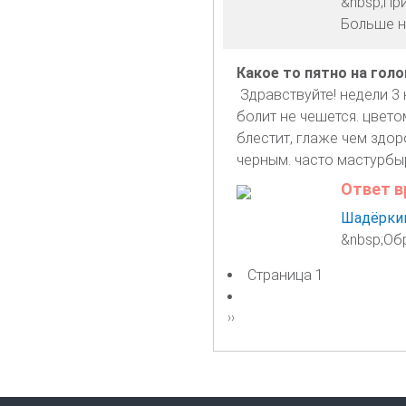
&nbsp;При
Больше н
Какое то пятно на голо
Здравствуйте! недели 3 
болит не чешется. цвето
блестит, глаже чем здор
черным. часто мастурбы
Ответ в
Шадёркин
&nbsp;Об
Страница 1
Нумерация
страниц
Следующая
››
страница