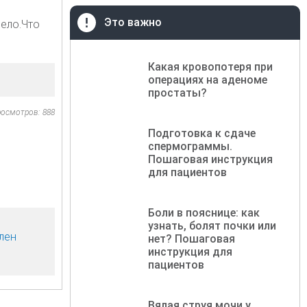
Это важно
нело.Что
Какая кровопотеря при
операциях на аденоме
простаты?
осмотров: 888
Подготовка к сдаче
спермограммы.
Пошаговая инструкция
для пациентов
Боли в пояснице: как
узнать, болят почки или
лен
нет? Пошаговая
инструкция для
пациентов
Вялая струя мочи у