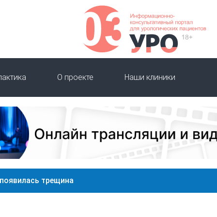
лактика
О проекте
Наши клиники
 появилась трещина