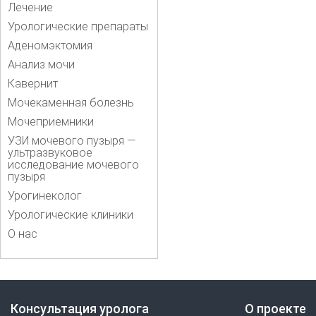
Лечение
Урологические препараты
Аденомэктомия
Анализ мочи
Кавернит
Мочекаменная болезнь
Мочеприемники
УЗИ мочевого пузыря —
ультразвуковое
исследование мочевого
пузыря
Урогинеколог
Урологические клиники
О нас
Консультация уролога
О проекте