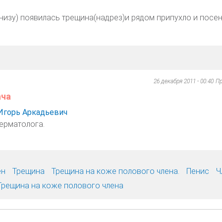
низу) появилась трещина(надрез)и рядом припухло и посе
26 декабря 2011 - 00:40
Пр
ача
Игорь Аркадьевич
ерматолога.
ен
Трещина
Трещина на коже полового члена.
Пенис
Ч
Трещина на коже полового члена