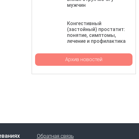
мужчин
Конгестивный
(застойный) простатит:
понятие, симптомы,
лечение и профилактика
Архив новостей
еваниях
Обратная связь