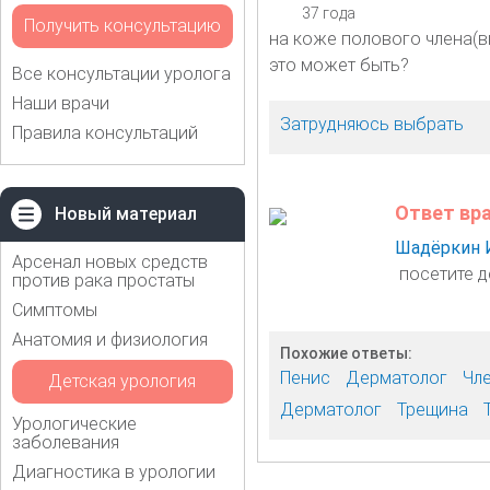
37 года
Получить консультацию
на коже полового члена(в
это может быть?
Все консультации уролога
Наши врачи
Затрудняюсь выбрать
Правила консультаций
Ответ вр
Новый материал
Шадёркин 
Арсенал новых средств
посетите д
против рака простаты
Симптомы
Анатомия и физиология
Похожие ответы:
Пенис
Дерматолог
Чл
Детская урология
Дерматолог
Трещина
Урологические
заболевания
Диагностика в урологии