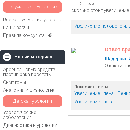
36 года
Получить консультацию
сколько стоит увеличение 
Все консультации уролога
Увеличение полового чл
Наши врачи
Правила консультаций
Ответ вр
Новый материал
Шадёркин 
О каком ви
Арсенал новых средств
против рака простаты
Симптомы
Похожие ответы:
Анатомия и физиология
Увеличение члена
Пени
Детская урология
Увеличение члена
Урологические
заболевания
Диагностика в урологии