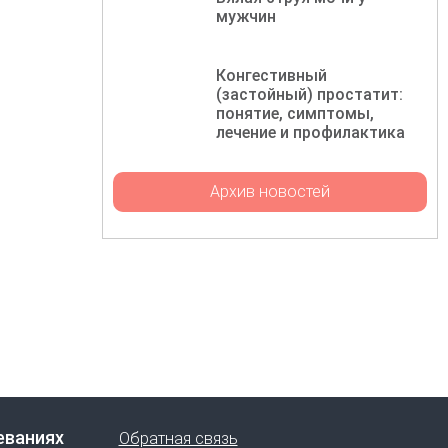
мужчин
Конгестивный
(застойный) простатит:
понятие, симптомы,
лечение и профилактика
Архив новостей
еваниях
Обратная связь