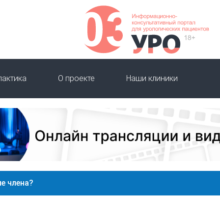
лактика
О проекте
Наши клиники
ие члена?