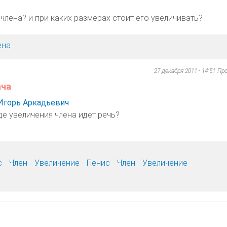
члена? и при каких размерах стоит его увеличивать?
ена
27 декабря 2011 - 14:51
Пр
ача
Игорь Аркадьевич
де увеличения члена идет речь?
с
Член
Увеличение
Пенис
Член
Увеличение