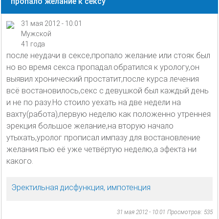
пропало желание к сексу
31 мая 2012 - 10:01
Мужской
41 года
после неудачи в сексе,пропало желание или стояк был
но во время секса пропадал.обратился к урологу,он
выявил хронический простатит,после курса лечения
всё востановилось,секс с девушкой был каждый день
и не по разу.Но стоило уехать на две недели на
вахту(работа),первую неделю как положенно утреннея
эрекция большое желание,на вторую начало
утыхать,уролог прописал импазу для востановление
желания.пью её уже четвёртую неделю,а эфекта ни
какого.
Эректильная дисфункция, импотенция
31 мая 2012 - 10:01
Просмотров: 535