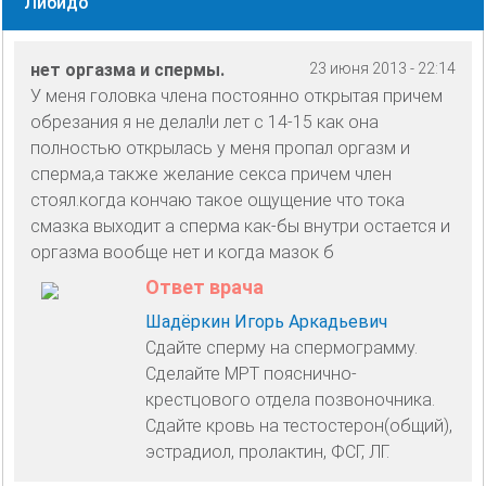
Либидо
нет оргазма и спермы.
23 июня 2013 - 22:14
У меня головка члена постоянно открытая причем
обрезания я не делал!и лет с 14-15 как она
полностью открылась у меня пропал оргазм и
сперма,а также желание секса причем член
стоял.когда кончаю такое ощущение что тока
смазка выходит а сперма как-бы внутри остается и
оргазма вообще нет и когда мазок б
Ответ врача
Шадёркин Игорь Аркадьевич
Сдайте сперму на спермограмму.
Сделайте МРТ пояснично-
крестцового отдела позвоночника.
Сдайте кровь на тестостерон(общий),
эстрадиол, пролактин, ФСГ, ЛГ.