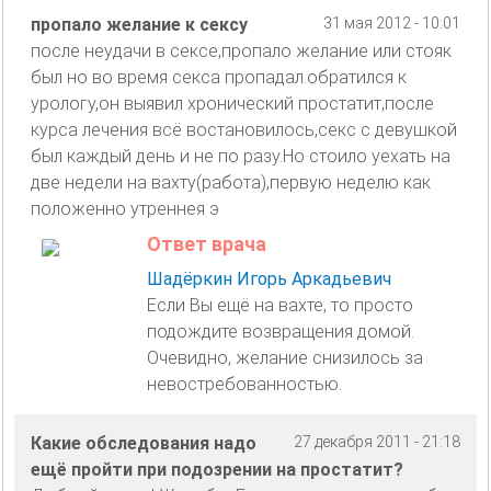
пропало желание к сексу
31 мая 2012 - 10:01
после неудачи в сексе,пропало желание или стояк
был но во время секса пропадал.обратился к
урологу,он выявил хронический простатит,после
курса лечения всё востановилось,секс с девушкой
был каждый день и не по разу.Но стоило уехать на
две недели на вахту(работа),первую неделю как
положенно утреннея э
Ответ врача
Шадёркин Игорь Аркадьевич
Если Вы ещё на вахте, то просто
подождите возвращения домой.
Очевидно, желание снизилось за
невостребованностью.
Какие обследования надо
27 декабря 2011 - 21:18
ещё пройти при подозрении на простатит?