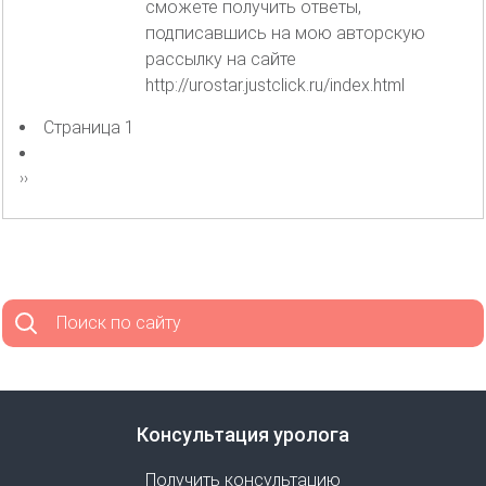
сможете получить ответы,
подписавшись на мою авторскую
рассылку на сайте
http://urostar.justclick.ru/index.html
Страница 1
Нумерация
страниц
Следующая
››
страница
Поиск по сайту
Консультация уролога
Получить консультацию