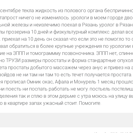
 сентябре текла жидкость из полового органа беспричинно
тапрост ничего не изменилось. урологи в моем городе дво
льной железы и неизлечимо поехал в Рязань уролог в Рязан
лы прозерина 10 дней и физкультурный комплекс. делал все
 приехал на 10 день он сказал что если это не помогло то 
овал обратиться в более крупные учреждения по урологии 
е на ЗППП и томограммму позвоночника. ЗППП нет, спинн
сно ТРУЗИ размеры проостаты и форма стандартные опухол
рета простаты добытого массажем через анус и привез на 
зойдов не ни там ни там то есть течет получается простата.
ея прописал Омник окас, Афала и Монурель 1 месяц прошл
ни поесть ни поспать работать не могу. постьель постели
ыделения так и сплю в этом дерьме с утра моюсь на улицу 
о в квартире запах ужасный стоит. Помогите.