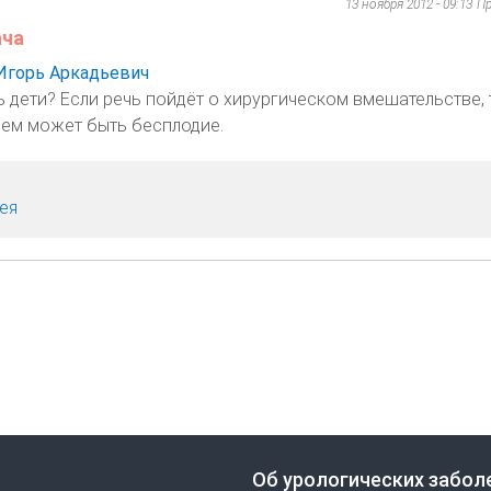
13 ноября 2012 - 09:13
Пр
ача
Игорь Аркадьевич
ть дети? Если речь пойдёт о хирургическом вмешательстве, 
ем может быть бесплодие.
ея
Об урологических забол