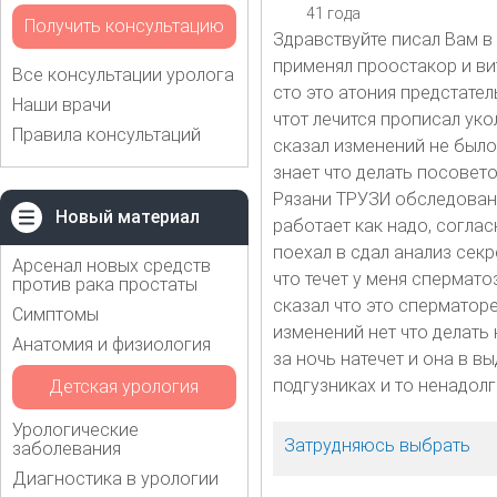
41 года
Получить консультацию
Здравствуйте писал Вам в
применял проостакор и ви
Все консультации уролога
сто это атония предстате
Наши врачи
чтот лечится прописал уко
Правила консультаций
сказал изменений не было.
знает что делать посовет
Рязани ТРУЗИ обследовани
Новый материал
работает как надо, согла
поехал в сдал анализ сек
Арсенал новых средств
что течет у меня спермато
против рака простаты
сказал что это сперматор
Симптомы
изменений нет что делать 
Анатомия и физиология
за ночь натечет и она в в
подгузниках и то ненадолг
Детская урология
Урологические
Затрудняюсь выбрать
заболевания
Диагностика в урологии