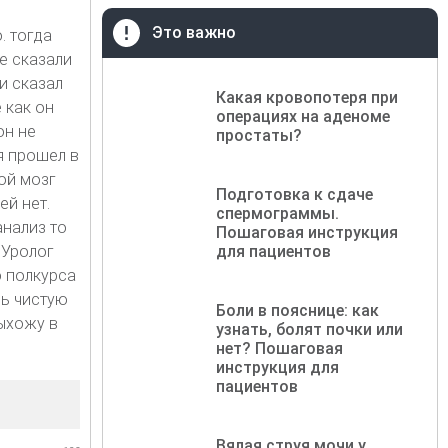
Это важно
. тогда
е сказали
и сказал
Какая кровопотеря при
 как он
операциях на аденоме
он не
простаты?
я прошел в
ой мозг
Подготовка к сдаче
ей нет.
спермограммы.
анализ то
Пошаговая инструкция
 Уролог
для пациентов
о полкурса
шь чистую
Боли в пояснице: как
выхожу в
узнать, болят почки или
нет? Пошаговая
инструкция для
пациентов
Вялая струя мочи у