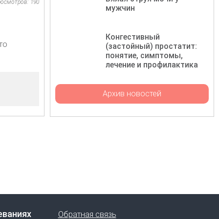
осмотров: 190
мужчин
Конгестивный
то
(застойный) простатит:
понятие, симптомы,
лечение и профилактика
Архив новостей
еваниях
Обратная связь