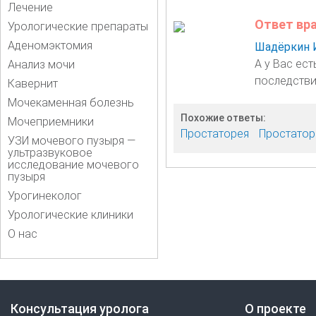
Лечение
Ответ вр
Урологические препараты
Аденомэктомия
Шадёркин 
А у Вас ес
Анализ мочи
последстви
Кавернит
Мочекаменная болезнь
Похожие ответы:
Мочеприемники
Простаторея
Простатор
УЗИ мочевого пузыря —
ультразвуковое
исследование мочевого
пузыря
Урогинеколог
Урологические клиники
О нас
Консультация уролога
О проекте