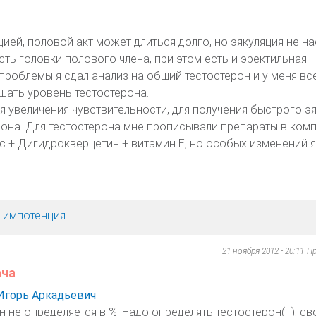
ией, половой акт может длиться долго, но эякуляция не на
ть головки полового члена, при этом есть и эректильная
проблемы я сдал анализ на общий тестостерон и у меня все
ать уровень тестостерона.
 увеличения чувствительности, для получения быстрого эя
рона. Для тестостерона мне прописывали препараты в комп
с + Дигидрокверцетин + витамин Е, но особых изменений я
, импотенция
21 ноября 2012 - 20:11
Пр
ача
Игорь Аркадьевич
 не определяется в %. Надо определять тестостерон(Т), св