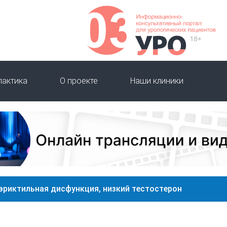
лактика
О проекте
Наши клиники
 эриктильная дисфункция, низкий тестостерон