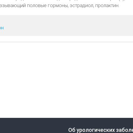
свзывающий половые гормоны, эстрадиол, пролактин.
он
Об урологических забол