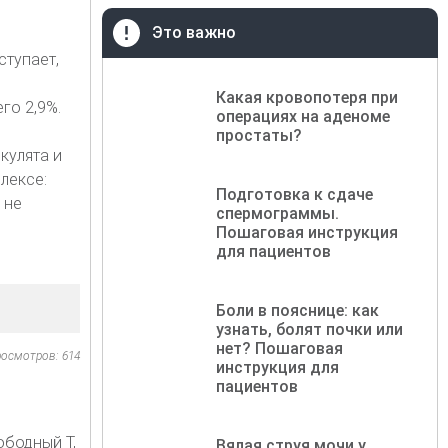
Это важно
ступает,
Какая кровопотеря при
го 2,9%.
операциях на аденоме
простаты?
кулята и
лексе:
Подготовка к сдаче
 не
спермограммы.
Пошаговая инструкция
для пациентов
Боли в пояснице: как
узнать, болят почки или
нет? Пошаговая
осмотров: 614
инструкция для
пациентов
ободный Т,
Вялая струя мочи у