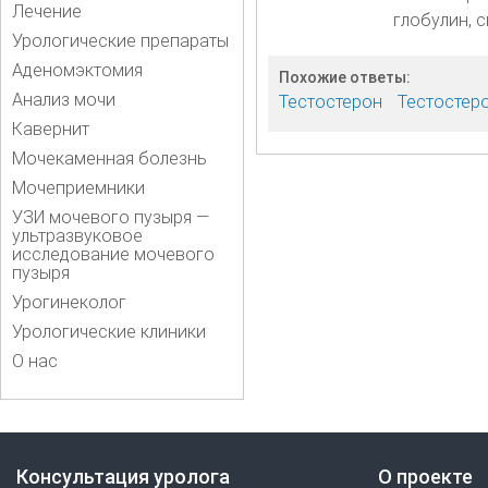
Лечение
глобулин, 
Урологические препараты
Аденомэктомия
Похожие ответы:
Анализ мочи
Тестостерон
Тестостер
Кавернит
Мочекаменная болезнь
Мочеприемники
УЗИ мочевого пузыря —
ультразвуковое
исследование мочевого
пузыря
Урогинеколог
Урологические клиники
О нас
Консультация уролога
О проекте