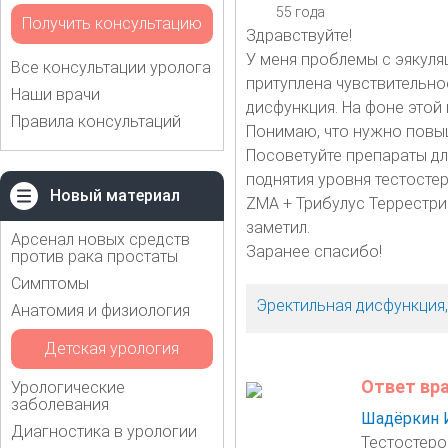
55 года
Получить консультацию
Здравствуйте!
У меня проблемы с эякуляц
Все консультации уролога
притуплена чувствительнос
Наши врачи
дисфункция. На фоне этой 
Правила консультаций
Понимаю, что нужно повыш
Посоветуйте препараты для
поднятия уровня тестосте
Новый материал
ZMA + Трибулус Террестри
заметил.
Арсенал новых средств
Заранее спасибо!
против рака простаты
Симптомы
Эректильная дисфункция
Анатомия и физиология
Детская урология
Ответ вр
Урологические
заболевания
Шадёркин 
Диагностика в урологии
Тестостерон