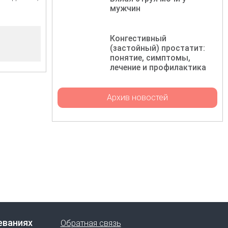
мужчин
Конгестивный
(застойный) простатит:
понятие, симптомы,
лечение и профилактика
Архив новостей
еваниях
Обратная связь