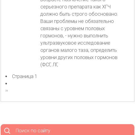
серьезного препарата как ХГЧ
должно быть строго обосновано.
Ваши проблемы не обязательно
связаны с уровнем половых
гормонов, - нужно выполнить
ультразвуковое исследование
органов малого таза, определить
уровни других половых гормонов
(ФСГ, ЛГ,
Страница 1
Нумерация
страниц
Следующая
››
страница
Поиск по сайту