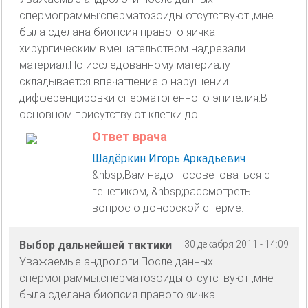
спермограммы:сперматозоиды отсутствуют ,мне
была сделана биопсия правого яичка
хирургическим вмешательством надрезали
материал.По исследованному материалу
складывается впечатление о нарушении
дифференцировки сперматогенного эпителия.В
основном присутствуют клетки до
Ответ врача
Шадёркин Игорь Аркадьевич
&nbsp;Вам надо посоветоваться с
генетиком, &nbsp;рассмотреть
вопрос о донорской сперме.
Выбор дальнейшей тактики
30 декабря 2011 - 14:09
Уважаемые андрологи!После данных
спермограммы:сперматозоиды отсутствуют ,мне
была сделана биопсия правого яичка