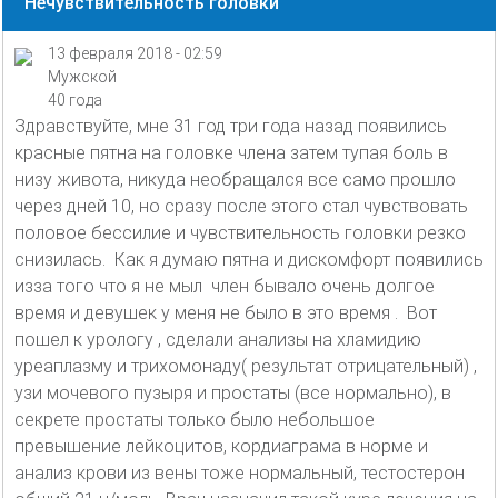
Нечувствительность головки
13 февраля 2018 - 02:59
Мужской
40 года
Здравствуйте, мне 31 год три года назад появились
красные пятна на головке члена затем тупая боль в
низу живота, никуда необращался все само прошло
через дней 10, но сразу после этого стал чувствовать
половое бессилие и чувствительность головки резко
снизилась. Как я думаю пятна и дискомфорт появились
изза того что я не мыл член бывало очень долгое
время и девушек у меня не было в это время . Вот
пошел к урологу , сделали анализы на хламидию
уреаплазму и трихомонаду( результат отрицательный) ,
узи мочевого пузыря и простаты (все нормально), в
секрете простаты только было небольшое
превышение лейкоцитов, кордиаграма в норме и
анализ крови из вены тоже нормальный, тестостерон