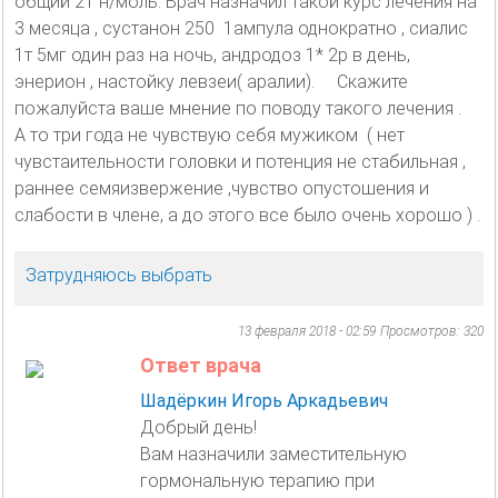
общий 21 н/моль. Врач назначил такой курс лечения на
3 месяца , сустанон 250 1ампула однократно , сиалис
1т 5мг один раз на ночь, андродоз 1* 2р в день,
энерион , настойку левзеи( аралии). Скажите
пожалуйста ваше мнение по поводу такого лечения .
А то три года не чувствую себя мужиком ( нет
чувстаительности головки и потенция не стабильная ,
раннее семяизвержение ,чувство опустошения и
слабости в члене, а до этого все было очень хорошо ) .
Затрудняюсь выбрать
13 февраля 2018 - 02:59
Просмотров: 320
Ответ врача
Шадёркин Игорь Аркадьевич
Добрый день!
Вам назначили заместительную
гормональную терапию при