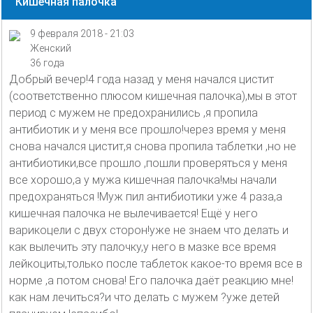
Кишечная палочка
9 февраля 2018 - 21:03
Женский
36 года
Добрый вечер!4 года назад у меня начался цистит
(соответственно плюсом кишечная палочка),мы в этот
период с мужем не предохранились ,я пропила
антибиотик и у меня все прошло!через время у меня
снова начался цистит,я снова пропила таблетки ,но не
антибиотики,все прошло ,пошли проверяться у меня
все хорошо,а у мужа кишечная палочка!мы начали
предохраняться !Муж пил антибиотики уже 4 раза,а
кишечная палочка не вылечивается! Ещё у него
варикоцели с двух сторон!уже не знаем что делать и
как вылечить эту палочку,у него в мазке все время
лейкоциты,только после таблеток какое-то время все в
норме ,а потом снова! Его палочка даёт реакцию мне!
как нам лечиться?и что делать с мужем ?уже детей