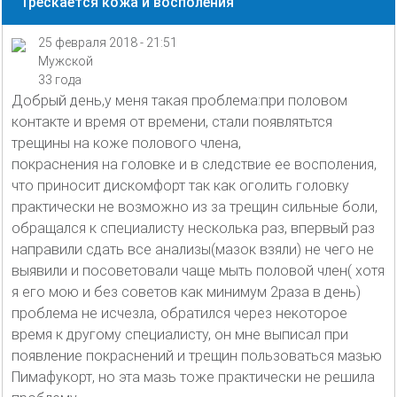
Трескается кожа и восполения
25 февраля 2018 - 21:51
Мужской
33 года
Добрый день,у меня такая проблема:при половом
контакте и время от времени, стали появлятьтся
трещины на коже полового члена,
покраснения на головке и в следствие ее восполения,
что приносит дискомфорт так как оголить головку
практически не возможно из за трещин сильные боли,
обращался к специалисту несколька раз, впервый раз
направили сдать все анализы(мазок взяли) не чего не
выявили и посоветовали чаще мыть половой член( хотя
я его мою и без советов как минимум 2раза в день)
проблема не исчезла, обратился через некоторое
время к другому специалисту, он мне выписал при
появление покраснений и трещин пользоваться мазью
Пимафукорт, но эта мазь тоже практически не решила