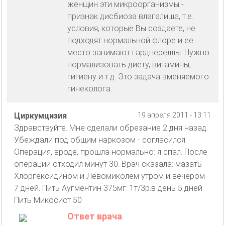
женщин эти микроорганизмы -
признак дисбиоза влагалища, т.е.
условия, которые Вы создаете, не
подходят нормальной флоре и ее
место занимают гарднереллы. Нужно
нормализовать диету, витамины,
гигиену и т.д. Это задача вменяемого
гинеколога.
Циркумцизия
19 апреля 2011 - 13:11
Здравствуйте. Мне сделали обрезание 2 дня назад.
Убеждали под общим наркозом - согласился.
Операция, вроде, прошла нормально: я спал. После
операции отходил минут 30. Врач сказала: мазать
Хлоргексидином и Левомиколем утром и вечером
7 дней. Пить Аугментин 375мг: 1т/3р.в день 5 дней.
Пить Микосист 50
Ответ врача