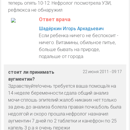
теперь опять 10-12. Нефролог посмотрела УЗИ,
рефлюкса не обнаружил
Ответ врача
Шадёркин Игорь Аркадьевич
Если ребенка ничего не беспокоит -
ничего. Витамины, обильное питье,
больше бывать на природе,
подальше от города.
стоит ли принимать
22 июня 2011 - 09:17
аугментин?
Здравствуйте!очень требуется ваша помощь!я на
14 неделе беременности.сдала общий анализ
мочи-сплошь эпителий.жалоб никаких нет.только
за день до анализа болела правая почка,боль была
недолгой и скоро прошла.нефролог назначил
аугментин 7 дней по 2 таблетки и канефрон по 25
капель 3 р.а я очень пережи