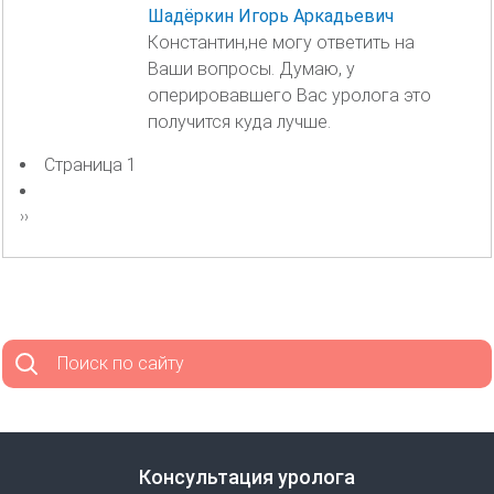
Шадёркин Игорь Аркадьевич
Константин,не могу ответить на
Ваши вопросы. Думаю, у
оперировавшего Вас уролога это
получится куда лучше.
Страница 1
Нумерация
страниц
Следующая
››
страница
Поиск по сайту
Консультация уролога