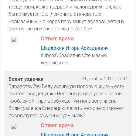
трещинами, кожа твёрдой и малоподвижной, как
бы комкуется. Если смочить становиться
нормальным, но через пару минут возвращается в
состояние описанное выше. (я обре
Ответ врача
Шадёркин Игорь Аркадьевич
&nbsp;Обрабатывайте мазью
левомеколь.
Болит уздечка
24 декабря 2011 - 17:07
Здравствуйте! Веду активную половую жизнь,есть
постоянная девушка.Недавно столкнулся с такой
проблемой - при возбуждении полового члена
болит уздечка.Операцию делать не хочется,может
посоветуете какую-нибудь мазь?
Ответ врача
Шадёркин Игорь Аркадьевич