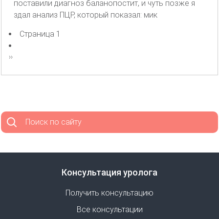
поставили диагноз баланопостит, и чуть позже я
здал анализ ПЦР, который показал: мик
Страница 1
Нумерация
страниц
Следующая
››
страница
Поиск по сайту
Консультация уролога
Получить консультацию
Все консультации