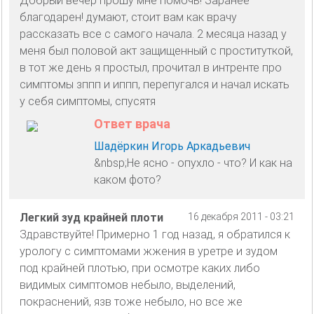
Добрый вечер прошу мне помочь! Заранее
благодарен! думают, стоит вам как врачу
рассказать все с самого начала. 2 месяца назад у
меня был половой акт защищенный с проституткой,
в тот же день я простыл, прочитал в интренте про
симптомы зппп и иппп, перепугался и начал искать
у себя симптомы, спусятя
Ответ врача
Шадёркин Игорь Аркадьевич
&nbsp;Не ясно - опухло - что? И как на
каком фото?
Легкий зуд крайней плоти
16 декабря 2011 - 03:21
Здравствуйте! Примерно 1 год назад, я обратился к
урологу с симптомами жжения в уретре и зудом
под крайней плотью, при осмотре каких либо
видимых симптомов небыло, выделений,
покраснений, язв тоже небыло, но все же