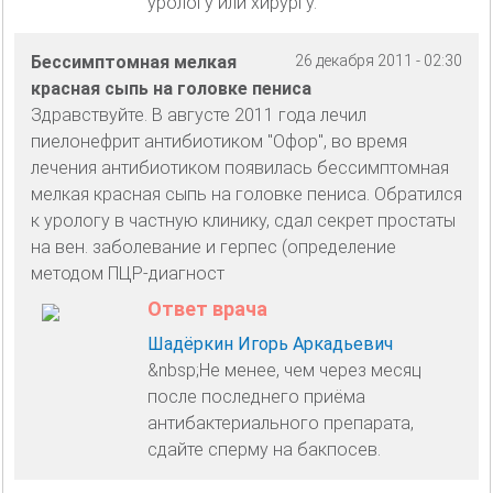
урологу или хирургу.
Бессимптомная мелкая
26 декабря 2011 - 02:30
красная сыпь на головке пениса
Здравствуйте. В августе 2011 года лечил
пиелонефрит антибиотиком "Офор", во время
лечения антибиотиком появилась бессимптомная
мелкая красная сыпь на головке пениса. Обратился
к урологу в частную клинику, сдал секрет простаты
на вен. заболевание и герпес (определение
методом ПЦР-диагност
Ответ врача
Шадёркин Игорь Аркадьевич
&nbsp;Не менее, чем через месяц
после последнего приёма
антибактериального препарата,
сдайте сперму на бакпосев.