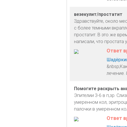
везекулит/простатит
Здравствуйте, около ме
с более темными вкрапле
простатит. В это же врем
написали, что простата 
Ответ в
Шадёркин
&nbsp;Как
лечение. 
Помогите раскрыть ан
Эпителии 3-6 в п,зр. Сл
умеренном кол, эритроц
палочки в умеренном ко
Ответ в