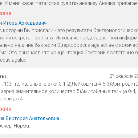
 У меня какая паталогия судя по анализу Анализ прилагае
рача
 Игорь Аркадьевич
, который Вы прислали - это результаты бактериологическ
ания секрета простаты. Исходя из представленной информ
влено наличие бактерии Streptococcus agalactiae с количе
мл. Это означает, что концентрация бактерий достаточно 
ccus agalac
аты
27 февраля 20
: 1)Эптелиальные клетки 0-1 2)Лейкоциты 4-6 3)Эритроцит
зерна значительное количество 5)Амилойдные тельца 0-4, 
слизи до 4
рача
а Виктория Анатольевна
ечер! Норма.