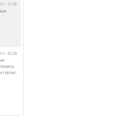
11 - 11:35
вые
11 - 02:30
мя
пениса.
и герпес