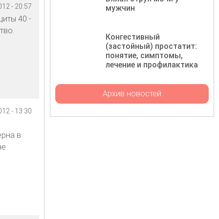
12 - 20:57
мужчин
иты 40 -
тво.
Конгестивный
(застойный) простатит:
понятие, симптомы,
лечение и профилактика
Архив новостей
12 - 13:30
ерна в
не