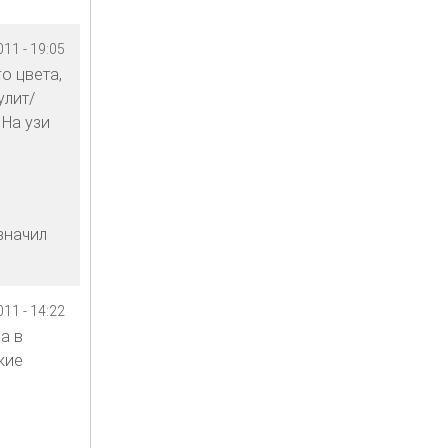
11 - 19:05
о цвета,
улит/
 На узи
значил
11 - 14:22
а в
кие