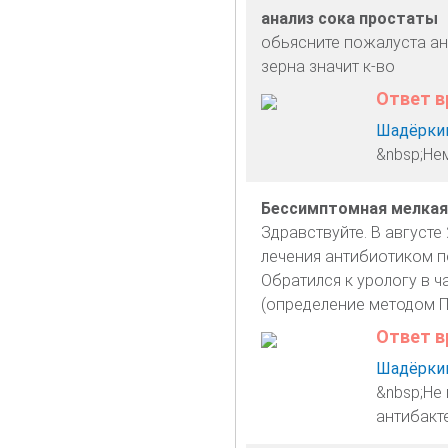
анализ сока простаты
обьясните пожалуста ан
зерна значит к-во
Ответ в
Шадёркин
&nbsp;Не
Бессимптомная мелкая 
Здравствуйте. В августе
лечения антибиотиком п
Обратился к урологу в ч
(определение методом 
Ответ в
Шадёркин
&nbsp;Не
антибакт