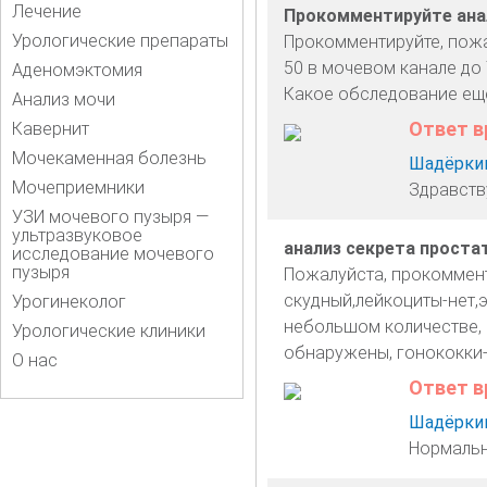
Лечение
Прокомментируйте ана
Урологические препараты
Прокомментируйте, пожа
50 в мочевом канале до
Аденомэктомия
Какое обследование еще
Анализ мочи
Ответ в
Кавернит
Мочекаменная болезнь
Шадёркин
Мочеприемники
Здравств
УЗИ мочевого пузыря —
ультразвуковое
анализ секрета проста
исследование мочевого
пузыря
Пожалуйста, прокомменти
скудный,лейкоциты-нет,
Урогинеколог
небольшом количестве, 
Урологические клиники
обнаружены, гонококки-
О нас
Ответ в
Шадёркин
Нормальн