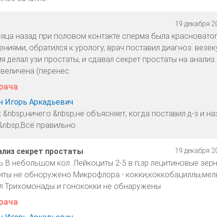
19 декабря 20
сяца назад при половом контакте сперма была красноватог
ниями, обратился к урологу, врач поставил диагноз: везек
я делал узи простаты, и сдавал секрет простаты на анализ.
увеличена (перенес
рача
 Игорь Аркадьевич
 &nbsp;ничего &nbsp;не объясняет, когда поставил д-з и на
&nbsp;Всё правильно.
ализ секрет простаты
19 декабря 20
изь В небольшом кол. Лейкоциты 2-5 в п,зр лецитиновые зерн
иты не обноружено Микрофлора - кокки,коккобациллы,мел
л Трихомонады и гонококки не обнаружены
рача