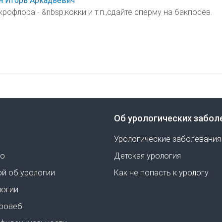
 Игорь Аркадьевич
рофлора - &nbsp;кокки и т.п.,сдайте сперму на бакпосев.
Об урологических забол
Урологические заболевания
но
Детская урология
ой об урологии
Как не попасть к урологу
логии
Уровеб