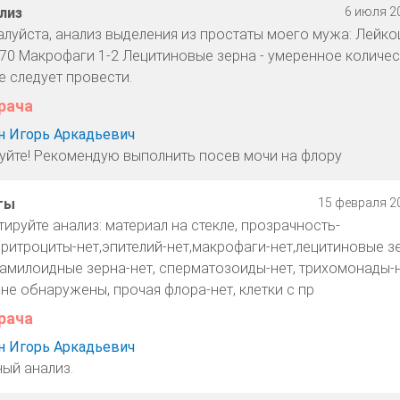
лиз
6 июля 20
луйста, анализ выделения из простаты моего мужа: Лейкоц
 70 Макрофаги 1-2 Лецитиновые зерна - умеренное количес
 следует провести.
рача
 Игорь Аркадьевич
уйте! Рекомендую выполнить посев мочи на флору
ты
15 февраля 20
руйте анализ: материал на стекле, прозрачность-
эритроциты-нет,эпителий-нет,макрофаги-нет,лецитиновые з
амилоидные зерна-нет, сперматозоиды-нет, трихомонады-
не обнаружены, прочая флора-нет, клетки с пр
рача
 Игорь Аркадьевич
ый анализ.