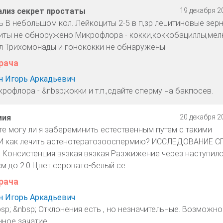
ализ секрет простаты
19 декабря 20
изь В небольшом кол. Лейкоциты 2-5 в п,зр лецитиновые зерн
иты не обноружено Микрофлора - кокки,коккобациллы,мел
л Трихомонады и гонококки не обнаружены
рача
 Игорь Аркадьевич
рофлора - &nbsp;кокки и т.п.,сдайте сперму на бакпосев.
мия
20 декабря 20
е могу ли я забереминить естественным путем с такими
. И как лечить астенотератозооспермию? ИССЛЕДОВАНИЕ 
е Консистенция вязкая вязкая Разжижение через наступило
см до 2.0 Цвет серовато-белый се
рача
 Игорь Аркадьевич
sp; &nbsp; Отклонения есть , но незначительные. Возможно
нное зачатие.