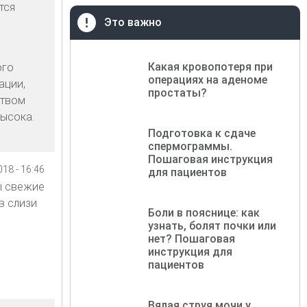
тся
Это важно
Какая кровопотеря при
ого
операциях на аденоме
ации,
простаты?
ством
высока.
Подготовка к сдаче
спермограммы.
Пошаговая инструкция
18 - 16:46
для пациентов
ы свежие
в слизи
Боли в пояснице: как
узнать, болят почки или
нет? Пошаговая
инструкция для
пациентов
Вялая струя мочи у