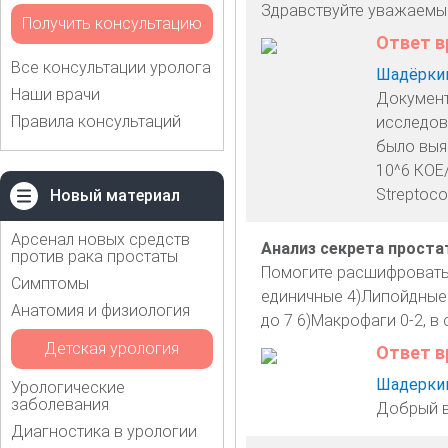
Здравствуйте уважаемые!
Получить консультацию
Ответ в
Все консультации уролога
Шадёркин
Наши врачи
Документ
Правила консультаций
исследов
было выя
10^6 КОЕ/
Streptoco
Новый материал
Арсенал новых средств
Анализ секрета прост
против рака простаты
Помогите расшифровать 
Симптомы
единичные 4)Липойдные 
Анатомия и физиология
до 7 6)Макрофаги 0-2, в 
Детская урология
Ответ в
Шадеркин
Урологические
заболевания
Добрый в
Диагностика в урологии