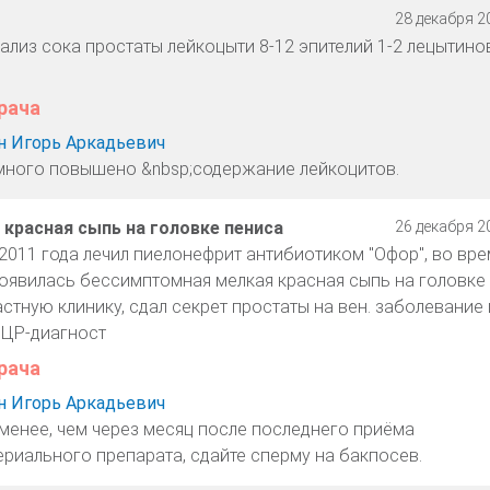
28 декабря 20
ализ сока простаты лейкоцыти 8-12 эпителий 1-2 лецытино
рача
 Игорь Аркадьевич
много повышено &nbsp;содержание лейкоцитов.
красная сыпь на головке пениса
26 декабря 20
 2011 года лечил пиелонефрит антибиотиком "Офор", во вре
оявилась бессимптомная мелкая красная сыпь на головке 
астную клинику, сдал секрет простаты на вен. заболевание 
ПЦР-диагност
рача
 Игорь Аркадьевич
 менее, чем через месяц после последнего приёма
ериального препарата, сдайте сперму на бакпосев.