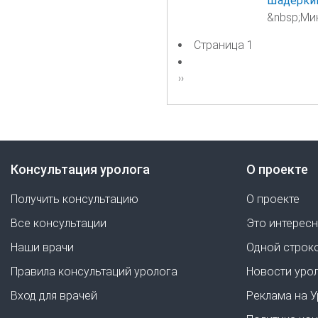
Шадёркин
&nbsp;Мик
Страница 1
Нумерация
страниц
Следующая
››
страница
Консультация уролога
О проекте
Получить консультацию
О проекте
Все консультации
Это интерес
Наши врачи
Одной строк
Правила консультаций уролога
Новости уро
Вход для врачей
Реклама на 