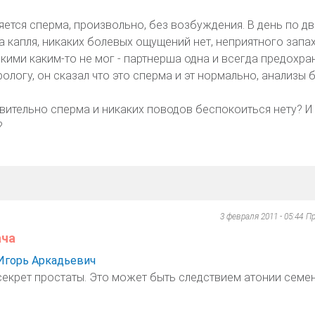
яется сперма, произвольно, без возбуждения. В день по дв
а капля, никаких болевых ощущений нет, неприятного запа
кими каким-то не мог - партнерша одна и всегда предохра
рологу, он сказал что это сперма и эт нормально, анализы 
вительно сперма и никаких поводов беспокоиться нету? И 
?
3 февраля 2011 - 05:44
Пр
ача
Игорь Аркадьевич
секрет простаты. Это может быть следствием атонии семе