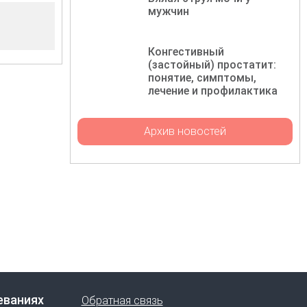
мужчин
Конгестивный
(застойный) простатит:
понятие, симптомы,
лечение и профилактика
Архив новостей
еваниях
Обратная связь