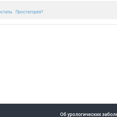
остаты
Простаторея?
Об урологических забол