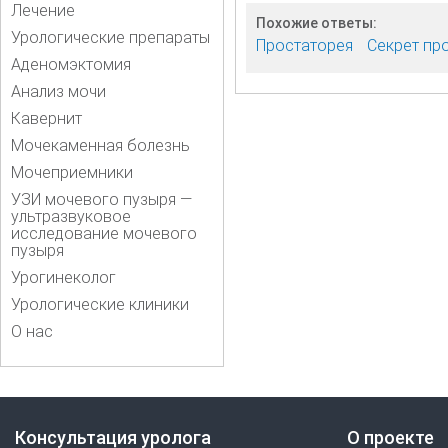
Лечение
Похожие ответы:
Урологические препараты
Простаторея
Секрет пр
Аденомэктомия
Анализ мочи
Кавернит
Мочекаменная болезнь
Мочеприемники
УЗИ мочевого пузыря —
ультразвуковое
исследование мочевого
пузыря
Урогинеколог
Урологические клиники
О нас
Консультация уролога
О проекте