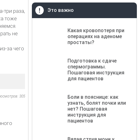
Это важно
а-три раза,
ха тоже
няемся.
Какая кровопотеря при
брать не
операциях на аденоме
простаты?
из-за чего
Подготовка к сдаче
спермограммы.
Пошаговая инструкция
для пациентов
осмотров: 305
Боли в пояснице: как
узнать, болят почки или
нет? Пошаговая
инструкция для
пациентов
нного
Вялая струя мочи у