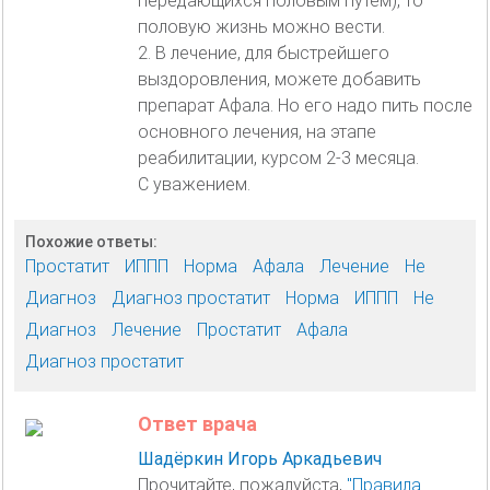
передающихся половым путем), то
половую жизнь можно вести.
2. В лечение, для быстрейшего
выздоровления, можете добавить
препарат Афала. Но его надо пить после
основного лечения, на этапе
реабилитации, курсом 2-3 месяца.
С уважением.
Похожие ответы:
Простатит
ИППП
Норма
Афала
Лечение
Не
Диагноз
Диагноз простатит
Норма
ИППП
Не
Диагноз
Лечение
Простатит
Афала
Диагноз простатит
Ответ врача
Шадёркин Игорь Аркадьевич
Прочитайте, пожалуйста,
"Правила