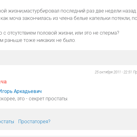
ой жизни,мастурбировал последний раз две недели назад
 как моча закончилась из члена белые капельки потекли, п
о с отсутствием половой жизни, или это не сперма?
ем раньше тоже никаких не было.
25 октября 2011 - 22:51
Пр
ача
Игорь Аркадьевич
корее, это - секрет простаты.
остаты
Простаторея?