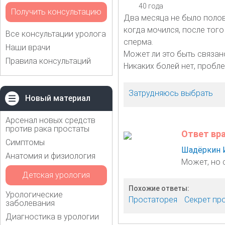
40 года
Получить консультацию
Два месяца не было полов
когда мочился, после того
Все консультации уролога
сперма.
Наши врачи
Может ли это быть связан
Правила консультаций
Никаких болей нет, пробл
Затрудняюсь выбрать
Новый материал
Арсенал новых средств
против рака простаты
Ответ вр
Симптомы
Шадёркин 
Анатомия и физиология
Может, но с
Детская урология
Похожие ответы:
Урологические
Простаторея
Секрет пр
заболевания
Диагностика в урологии