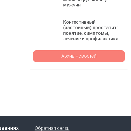
мужчин
Конгестивный
(застойный) простатит:
понятие, симптомы,
лечение и профилактика
Архив новостей
еваниях
Обратная связь