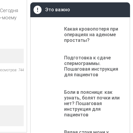
Это важно
.Сегодня
о-моему
Какая кровопотеря при
операциях на аденоме
простаты?
Подготовка к сдаче
спермограммы.
Пошаговая инструкция
осмотров: 744
для пациентов
Боли в пояснице: как
узнать, болят почки или
нет? Пошаговая
инструкция для
пациентов
Вялая струя мочи у