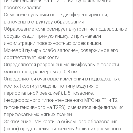
гипоинтенсивная на T1 и T2. Капсула железы не
прослеживается.
Семенные пузырьки не не дифференцируются,
включены в структуру образования.
Образование компремирует внутренние подвздошные
сосуды кзади, прямую кишку, с признаками
инфильтрации поверхностных слоев кишки.
Мочевой пузырь слабо заполнен, содержимое его
соответствует жидкости.
Определяются разрозненные лимфоузлы в полости
малого таза, размером до 0.8 см.
Определяются очаговые изменения в подвздошных
костях (кости утолщены по типу вздутия, с
периостальной реакцией), L 5 позвонке,
(неоднородного гипоинтенсивного МРС на Т1 и Т2,
гипоинтенсивного на Т2FS), омечается инфильтрация
перифокальных мягких тканей.
Заключение : МР картина обьемного образования
(tumor) предстательной железы больших размеров с