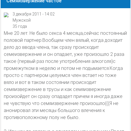
Семяизвержение частое
3 декабря 2011 - 14:02
Мужской
35 года
Мне 20 лет. Не было секса 4 месяца,сейчас постоянный
половой партнер.Вообщем член вялый, когда доходит
дело до ввода члена, так сразу происходит
семеизвержение и он опадает, уже произошло 2 раза
такое (первый раз после употребления алкоголя)с
промежутком в неделю и потом не подымается.Когда
просто с партнером целуемся член встает но тоже
вяло и вот в таком состоянии происходит
семяизвержение в трусы и как семяизвержение
произойдет он сразу опададет причем я иногда даже
не чувствую что семяизвержение произошло(((Я не
анонировал эти месяцы большого влечения к
противоположному полу не было..