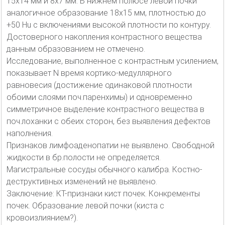
15х14 мм и 8х7 мм. В нижнем полюсе левой почки
аналогичное образование 18х15 мм, плотностью до
+50 Hu с включениями высокой плотности по контуру.
Достоверного накопления контрастного вещества
данным образованием не отмечено.
Исследование, выполненное с контрастным усилением,
показывает N время кортико-медуллярного
равновесия (достижение одинаковой плотности
обоими слоями поч.паренхимы) и одновременно
симметричное выделение контрастного вещества в
поч.лоханки с обеих сторон, без выявления дефектов
наполнения.
Признаков лимфоаденопатии не выявлено. Свободной
жидкости в бр.полости не определяется.
Магистральные сосуды обычного калибра. Костно-
деструктивных изменений не выявлено.
Заключение: КТ-признаки кист почек. Конкременты
почек. Образование левой почки (киста с
кровоизлиянием?).