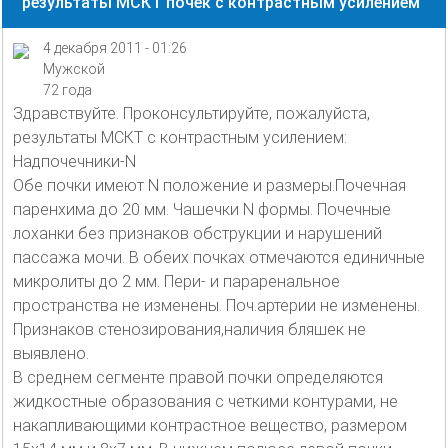
результаты МСКТ почек с контрастным усилением
4 декабря 2011 - 01:26
Мужской
72 года
Здравствуйте. Проконсультируйте, пожалуйста,
результаты МСКТ с контрастным усилением:
Надпочечники-N
Обе почки имеют N положение и размеры.Почечная
паренхима до 20 мм. Чашечки N формы. Почечные
лоханки без признаков обструкции и нарушений
пассажа мочи. В обеих почках отмечаются единичные
микролиты до 2 мм. Пери- и параренальное
пространства не изменены. Поч.артерии не изменены.
Признаков стенозирования,наличия бляшек не
выявлено.
В среднем сегменте правой почки определяются
жидкостные образования с четкими контурами, не
накапливающими контрастное вещество, размером