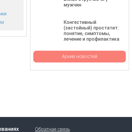
мужчин
чки
ти
Конгестивный
(застойный) простатит:
понятие, симптомы,
лечение и профилактика
Архив новостей
еваниях
Обратная связь