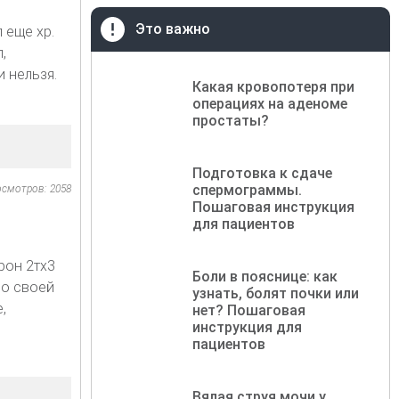
Это важно
 еще хр.
,
 нельзя.
Какая кровопотеря при
операциях на аденоме
простаты?
Подготовка к сдаче
спермограммы.
осмотров: 2058
Пошаговая инструкция
для пациентов
рон 2тх3
Боли в пояснице: как
 о своей
узнать, болят почки или
,
нет? Пошаговая
инструкция для
пациентов
Вялая струя мочи у