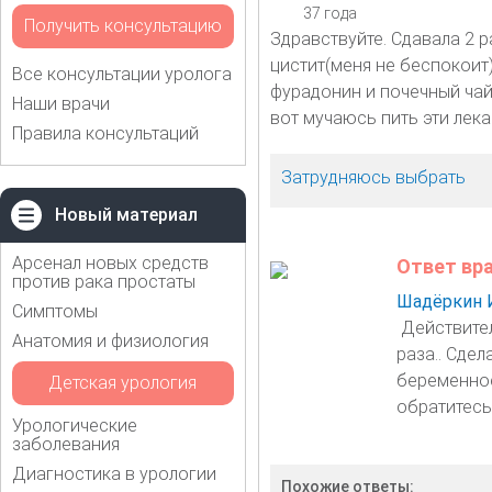
37 года
Получить консультацию
Здравствуйте. Сдавала 2 р
цистит(меня не беспокоит
Все консультации уролога
фурадонин и почечный чай
Наши врачи
вот мучаюсь пить эти лека
Правила консультаций
Затрудняюсь выбрать
Новый материал
Арсенал новых средств
Ответ вр
против рака простаты
Шадёркин 
Симптомы
Действител
Анатомия и физиология
раза.. Сде
беременнос
Детская урология
обратитесь
Урологические
заболевания
Диагностика в урологии
Похожие ответы: