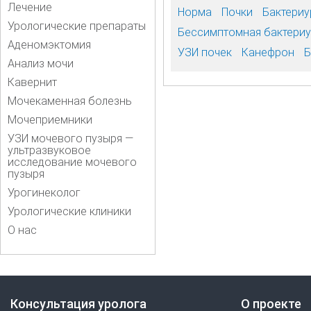
Лечение
Норма
Почки
Бактериу
Урологические препараты
Бессимптомная бактериу
Аденомэктомия
УЗИ почек
Канефрон
Б
Анализ мочи
Кавернит
Мочекаменная болезнь
Мочеприемники
УЗИ мочевого пузыря —
ультразвуковое
исследование мочевого
пузыря
Урогинеколог
Урологические клиники
О нас
Консультация уролога
О проекте