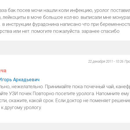
аза бак посев мочи нашли коли инфекцию, уролог поставил
), лейкоциты в моче большое кол-во. выписали мне монурал
. в инструкции фурадонина написано что при беременности
рства или нет. помогите пожалуйста. заранее спасибо
22 декабря 2011 - 10:26
Пр
ача
Игорь Аркадьевич
ьно, нежелательно. Принимайте пока почечный чай, канеф
лайте УЗИ почек Повторно посетите уролога. Напомните ему
ти, скажите, какой срок. Если доктор не поменяет решение
 к другому урологу.