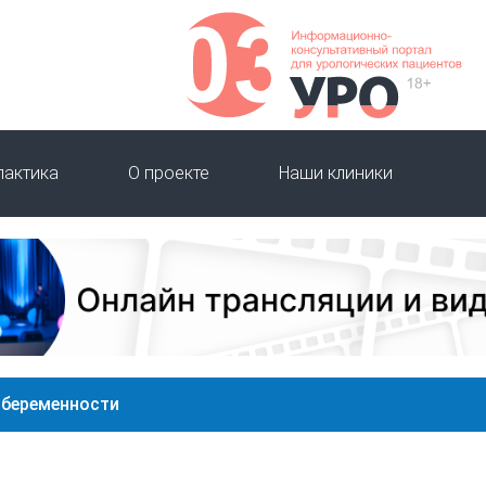
лактика
О проекте
Наши клиники
 беременности