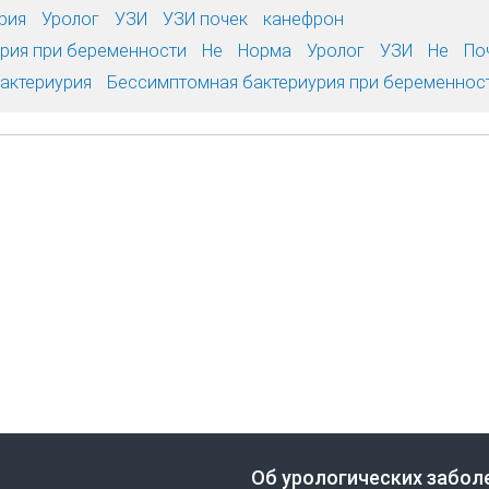
рия
Уролог
УЗИ
УЗИ почек
канефрон
рия при беременности
Не
Норма
Уролог
УЗИ
Не
По
актериурия
Бессимптомная бактериурия при беременнос
Об урологических забол