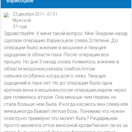
Варикоцеле
23 декабря 2011 - 01:51
Мужской
37 года
Здравствуйте. У меня такой вопрос. Мне 3недели назад
сделали операцию Варикоцеле слева 2степени. До
операции было жжение в мошонке и тянущее
ощущение в области паха. После операции все
прошло. Но дня 3 назад снова появилось жжение в
области мошонки,сначала слабое,потом
сильнее.особенно когда долго сижу. Тянущих
ощущений в пахе нет. Но до операции была одна
крупная вена в мошонке,после операции,недели через
две появилась вторая. Она меньше чем первая, но
стала больше чем была. И когда касаюсь вен слева или
яичка,иногда бывает легкая боль. Понимаю что нужен
осмотр,но примерно что может быть? Рецидив,или
просто меняется отток венозной крови?может ли из за