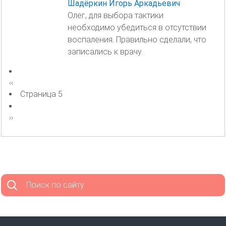
Шадёркин Игорь Аркадьевич
Олег, для выбора тактики
необходимо убедиться в отсутствии
воспаления. Правильно сделали, что
записались к врачу.
Нумерация
Предыдущая
‹‹
страниц
страница
Страница 5
Следующая
››
страница
Поиск по сайту