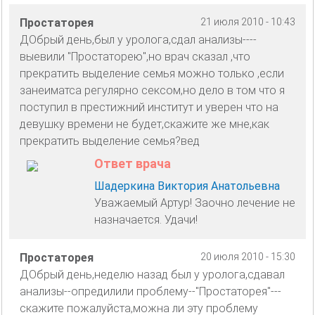
Простаторея
21 июля 2010 - 10:43
ДОбрый день,был у уролога,сдал анализы----
выевили "Простаторею",но врач сказал ,что
прекратить выделение семья можно только ,если
занеиматса регулярно сексом,но дело в том что я
поступил в престижний институт и уверен что на
девушку времени не будет,скажите же мне,как
прекратить выделение семья?вед
Ответ врача
Шадеркина Виктория Анатольевна
Уважаемый Артур! Заочно лечение не
назначается. Удачи!
Простаторея
20 июля 2010 - 15:30
ДОбрый день,неделю назад был у уролога,сдавал
анализы--опредилили проблему--"Простаторея"---
скажите пожалуйста,можна ли эту проблему