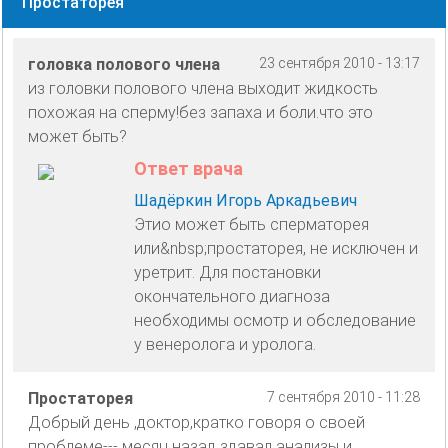
Простаторея
головка полового члена
23 сентября 2010 - 13:17
из головки полового члена выходит жидкость
похожая на сперму!без запаха и боли.что это
может быть?
Ответ врача
Шадёркин Игорь Аркадьевич
Этио может быть сперматорея
или&nbsp;простаторея, не исключен и
уретрит. Для постановки
окончательного диагноза
необходимы осмотр и обследование
у венеролога и уролога.
Простаторея
7 сентября 2010 - 11:28
Добрый день ,доктор,кратко говоря о своей
проблеме--- месяц назад здавал анализы и