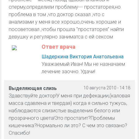
сперму,определили проблему--- простаторея,но
проблема в том ,что доктор сказал ,что с
анализами у меня все хорошо,очень хорошие и
посоветовал ,чтобы прошла "простаторея" найти
девушку и регулярно заниматса с ей сексом
Ответ врача
Шадеркина Виктория Анатольевна
Уважаемый Иван! Мы не назначаем
лечение заочно. Удачи!
Выделяющая слизь
10 августа 2010 - 14:18
Здавствуйте доктор!У меня при дефекации,(каловая
масса сдавлена и твердая) когда я сильно тужусь,
наблюдаются слизистые выделения белого или
прозрачного цвета!Это простатит?Проблемы
кишечника?Нормально ли это? С чем это связано?
Спасибо!