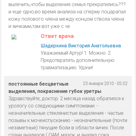
вылечить,чтобы выделения семья прекратились???
и еще одно,во время анализа на сперму поцарапал
кожу полового члена между концом ствола члена
и яичками,там вот уже с че
Ответ врача
Шадеркина Виктория Анатольевна
Уважаемый Артур! 1. Можно. 2.
Предотвратить дополнительную
травматизацию. Удачи!
постоянные бесцветные
23 января 2010 - 05:02
выделения, покраснение губок уретры
Здравствуйте, доктор. 2 месяца назад обратился к
урологу со следующими симптомами: -
незначительные стеклянистые выделения - частые
позывы к мочеиспусканию - незначительные (почти
незаметные) тянущие боли в области яичек. После
сдачи анализов ( ОАМ, мазок, и анализ сока