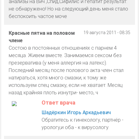
анализы на Вич ,Спид,Сифилис и гепатит результат:
не обнаружено! Но на следующий день меня стало
беспокоить частое моче
Красные пятна на половом
19 августа 2011 - 08:35
члене
Состою в постоянных отношениях с парнем 4
месяца. Живем вместе. Занимаемся сексом без
презерватива (у меня аллергия на латекс).
Последний месяц после полового акта член стал
натираться, хотя много смазки, к тому же
используем спец смазку, если не хватает. Месяц
назад крайняя плоть изнутри- место, ч
Ответ врача
Шадёркин Игорь Аркадьевич
Обратитесь к гинекологу, партнёр -
урологу,и оба - к вирусологу.