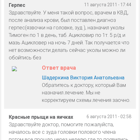
Герпес
11 августа 2011 - 17:44
Здравствуйте. У меня такой вопрос, врачем в КВД,
после анализа крови, был поставлен диагноз
герпес(язвочки на головке, зуд ), назначил уколы
Тимоген по 1 в день, таб. Ацикловир по 1т. 5 р/д и
мазь Ацикловер на ночь 7 дней. Так получается что
нет возможности делать сейчас уколы можно ли
обойтись без
Ответ врача
Шадеркина Виктория Анатольевна
Обратитесь к доктору, который Вам
назначил лечение. Мы не
корректируем схемы лечения заочно.
Красные прыщи на яичках
6 августа 2011 - 02:58
Здравствуйте доктор, помогите пожалуйста,
началось все с зуда головки полового члена
потом все прошло через неделю где то появились