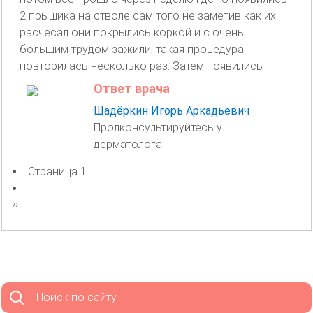
2 прыщика на стволе сам того не заметив как их
расчесал они покрылись коркой и с очень
большим трудом зажили, такая процедура
повторилась несколько раз. Затем появились
Ответ врача
Шадёркин Игорь Аркадьевич
Пролконсультируйтесь у
дерматолога.
Страница 1
Нумерация
страниц
Следующая
››
страница
Поиск по сайту