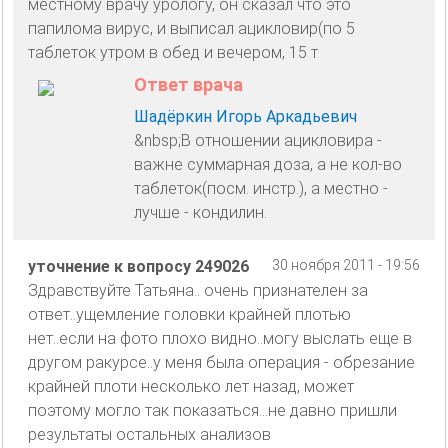
местному врачу урологу, он сказал что это
папилома вирус, и выписал ацикловир(по 5
таблеток утром в обед и вечером, 15 т
Ответ врача
Шадёркин Игорь Аркадьевич
&nbsp;В отношении ацикловира -
важне суммарная доза, а не кол-во
таблеток(посм. инстр.), а местно -
лучше - кондилин.
уточнение к вопросу 249026
30 ноября 2011 - 19:56
Здравствуйте Татьяна.. очень признателен за
ответ..ущемление головки крайней плотью
нет..если на фото плохо видно..могу выслать еще в
другом ракурсе..у меня была операция - обрезание
крайней плоти несколько лет назад, может
поэтому могло так показаться...не давно пришли
результаты остальных анализов