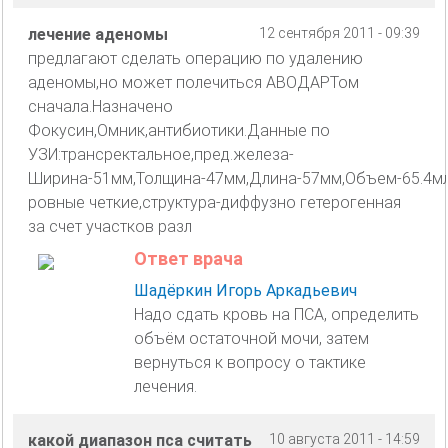
лечение аденомы
12 сентября 2011 - 09:39
предлагают сделать операцию по удалению
аденомы,но может полечиться АВОДАРТом
сначала.Назначено
Фокусин,Омник,антибиотики.Данные по
УЗИ:трансректальное,пред.железа-
Ширина-51мм,Толщина-47мм,Длина-57мм,Объем-65.4мл
ровные четкие,структура-диффузно гетерогенная
за счет участков разл
Ответ врача
Шадёркин Игорь Аркадьевич
Надо сдать кровь на ПСА, определить
объём остаточной мочи, затем
вернуться к вопросу о тактике
лечения.
какой диапазон пса считать
10 августа 2011 - 14:59