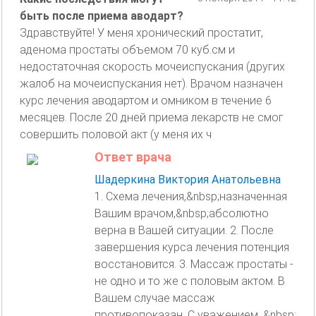
быть после приема аводарт?
Здравствуйте! У меня хронический простатит,
аденома простаты объемом 70 куб.см и
недостаточная скорость мочеиспускания (других
жалоб на мочеиспускания нет). Врачом назначен
курс лечения аводартом и омником в течение 6
месяцев. После 20 дней приема лекарств не смог
совершить половой акт (у меня их ч
Ответ врача
Шадеркина Виктория Анатольевна
1. Схема лечения,&nbsp;назначенная
Вашим врачом,&nbsp;абсолютно
верна в Вашей ситуации. 2. После
завершения курса лечения потенция
восстановится. 3. Массаж простаты -
не одно и то же с половым актом. В
Вашем случае массаж
противопоказан. С уважением. &nbsp;