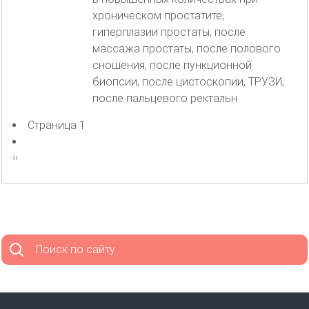
хроническом простатите,
гиперплазии простаты, после
массажа простаты, после полового
сношения, после пункционной
биопсии, после цистоскопии, ТРУЗИ,
после пальцевого ректальн
Страница 1
Нумерация
страниц
Следующая
››
страница
Поиск по сайту