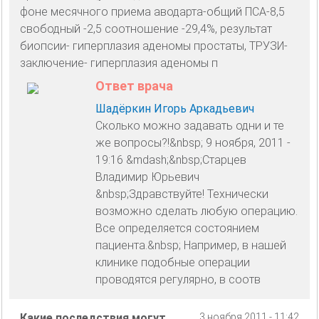
фоне месячного приема аводарта-общий ПСА-8,5
свободный -2,5 соотношение -29,4%, результат
биопсии- гиперплазия аденомы простаты, ТРУЗИ-
заключение- гиперплазия аденомы п
Ответ врача
Шадёркин Игорь Аркадьевич
Сколько можно задавать одни и те
же вопросы?!&nbsp; 9 ноября, 2011 -
19:16 &mdash;&nbsp;Старцев
Владимир Юрьевич
&nbsp;Здравствуйте! Технически
возможно сделать любую операцию.
Все определяется состоянием
пациента.&nbsp; Например, в нашей
клинике подобные операции
проводятся регулярно, в соотв
Какие последствия могут
3 ноября 2011 - 11:42