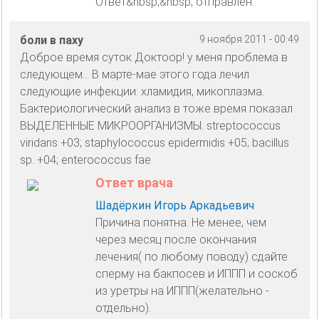
Ответ&nbsp;&nbsp; отправлен.
боли в паху
9 ноября 2011 - 00:49
Доброе время суток Доктоор! у меня проблема в
следующем... В марте-мае этого года лечил
следующие инфекции: хламидия, микоплазма.
Бактериологический анализ в тоже время показал
ВЫДЕЛЕННЫЕ МИКРООРГАНИЗМЫ: streptococcus
viridans +03; staphylococcus epidermidis +05; bacillus
sp. +04; enterococcus fae
Ответ врача
Шадёркин Игорь Аркадьевич
Причина понятна. Не менее, чем
через месяц после окончания
лечения( по любому поводу) сдайте
сперму на бакпосев и ИППП и соскоб
из уретры на ИППП(желательно -
отдельно).