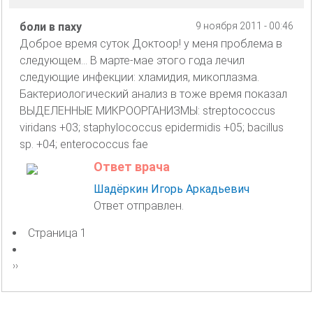
боли в паху
9 ноября 2011 - 00:46
Доброе время суток Доктоор! у меня проблема в
следующем... В марте-мае этого года лечил
следующие инфекции: хламидия, микоплазма.
Бактериологический анализ в тоже время показал
ВЫДЕЛЕННЫЕ МИКРООРГАНИЗМЫ: streptococcus
viridans +03; staphylococcus epidermidis +05; bacillus
sp. +04; enterococcus fae
Ответ врача
Шадёркин Игорь Аркадьевич
Ответ отправлен.
Страница 1
Нумерация
страниц
Следующая
››
страница