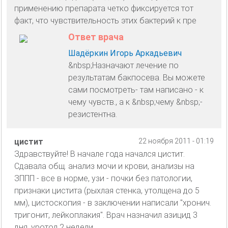
применению препарата четко фиксируется тот
факт, что чувствительность этих бактерий к пре
Ответ врача
Шадёркин Игорь Аркадьевич
&nbsp;Назначают лечение по
результатам бакпосева. Вы можете
сами посмотреть- там написано - к
чему чувств., а к &nbsp;чему &nbsp;-
резистентна.
цистит
22 ноября 2011 - 01:19
Здравствуйте! В начале года начался цистит.
Сдавала общ. анализ мочи и крови, анализы на
ЗППП - все в норме, узи - почки без патологии,
признаки цистита (рыхлая стенка, утолщена до 5
мм), цистоскопия - в заключении написали "хронич.
тригонит, лейкоплакия". Врач назначил азицид 3
дня, уротол 2 недели