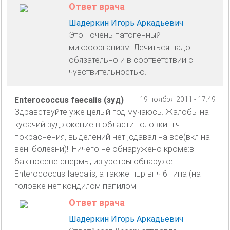
Ответ врача
Шадёркин Игорь Аркадьевич
Это - очень патогенный
микроорганизм. Лечиться надо
обязательно и в соответствии с
чувствительностью.
Enterococcus faecalis (зуд)
19 ноября 2011 - 17:49
Здравствуйте уже целый год мучаюсь. Жалобы на
кусачий зуд,жжение в области головки п.ч.
покраснения, выделений нет ,сдавал на все(вкл на
вен. болезни)!! Ничего не обнаружено кроме:в
бак.посеве спермы, из уретры обнаружен
Enterococcus faecalis, а также пцр впч 6 типа (на
головке нет кондилом папилом
Ответ врача
Шадёркин Игорь Аркадьевич