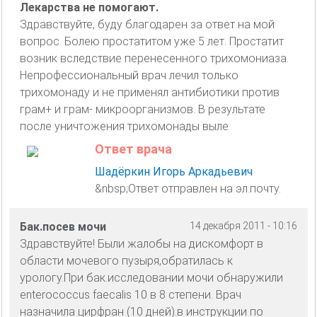
Лекарства не помогают.
Здравствуйте, буду благодарен за ответ на мой
вопрос. Болею простатитом уже 5 лет. Простатит
возник вследствие перенесенного трихомониаза.
Непрофессиональный врач лечил только
трихомонаду и не применял антибиотики против
грам+ и грам- микроорганизмов. В результате
после уничтожения трихомонады выле
Ответ врача
Шадёркин Игорь Аркадьевич
&nbsp;Ответ отправлен на эл.почту.
Бак.посев мочи
14 декабря 2011 - 10:16
Здравствуйте! Были жалобы на дискомфорт в
области мочевого пузыря,обратилась к
урологу.При бак.исследовании мочи обнаружили
enterococcus faecalis 10 в 8 степени. Врач
назначила цирфран (10 дней).в инструкции по