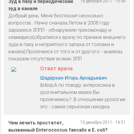
Зуд в паху и периодический
18 декабря 2011 - 15:06
зуд в канале
Добрый день. Меня беспокоит несколько
вопросов... Начну сначала.Летом в 2008 году
заразился ЗППП - обнаружили трихомонаду и
хламидиоз(обратился к врачу по причине внешнего
зуда в паху и неприятного запаха от головки и
канала).Пролечился от того и от другого - анализы
показали отсутствие всяких ЗПП
Ответ врача
Шадёркин Игорь Аркадьевич
&nbsp;А по поводу энтерококка в
урогенитальном мазке Вы
пролечились?. В отношении урологии
это - самая серьёзная находка.
Чем лечить простатит,
15 декабря 2011 - 14:51
вызванный Enterococcus faecalis и E. coli?