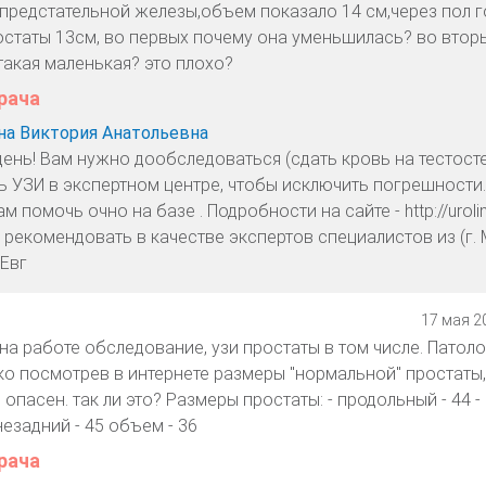
предстательной железы,объем показало 14 см,через пол г
статы 13см, во первых почему она уменьшилась? во втор
такая маленькая? это плохо?
рача
а Виктория Анатольевна
ень! Вам нужно дообследоваться (сдать кровь на тестосте
ь УЗИ в экспертном центре, чтобы исключить погрешности
м помочь очно на базе . Подробности на сайте - http://urolin
 рекомендовать в качестве экспертов специалистов из (г. 
Евг
17 мая 20
на работе обследование, узи простаты в том числе. Патол
ко посмотрев в интернете размеры "нормальной" простаты
опасен. так ли это? Размеры простаты: - продольный - 44 -
незадний - 45 объем - 36
рача