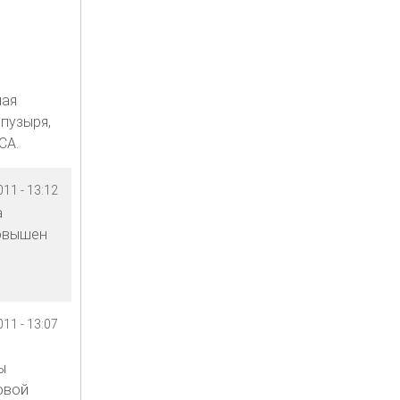
ная
пузыря,
СА.
11 - 13:12
а
повышен
11 - 13:07
ы
овой