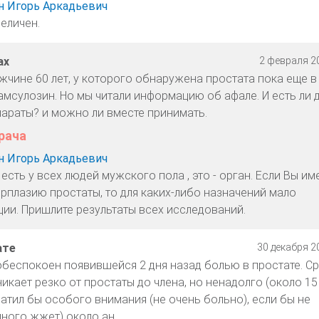
 Игорь Аркадьевич
еличен.
ах
2 февраля 20
жчине 60 лет, у которого обнаружена простата пока еще в
амсулозин. Но мы читали информацию об афале. И есть ли 
араты? и можно ли вместе принимать.
рача
 Игорь Аркадьевич
есть у всех людей мужского пола , это - орган. Если Вы им
ерплазию простаты, то для каких-либо назначений мало
ии. Пришлите результаты всех исследований.
ате
30 декабря 20
 обеспокоен появившейся 2 дня назад болью в простате. С
икает резко от простаты до члена, но ненадолго (около 15 
братил бы особого внимания (не очень больно), если бы не
ного жжет) около ан