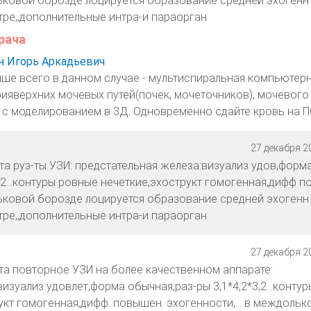
льковой борозде лоцируется образование средней эхогенн
ре,,дополнительные интра-и параорган
рача
 Игорь Аркадьевич
чше всего в данном случае - мультиспиральная компьютер
ияверхних мочевых путей(почек, мочеточников), мочевого 
 с моделированием в 3Д. Одновременно сдайте кровь на П
27 декабря 20
а руз-ты УЗИ: предстательная железа:визуализ удов,форм
,2...контуры ровные нечеткие,эхострукт гомогенная,дифф 
льковой борозде лоцируется образование средней эхогенн
ре,,дополнительные интра-и параорган
27 декабря 20
а повторное УЗИ на более качественном аппарате:
изуализ удовлет,форма обычная,раз-ры 3,1*4,2*3,2...контур
кт гомогенная,дифф. повышен. эхогенности,... в междольк