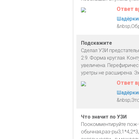
Ответ в
Шадёркин
&nbsp;Обр
Подскажите
Сделал УЗИ предстатель
2.9. Форма круглая. Кон
увеличена. Перефиричес
уретры не расширена. Э
Ответ в
Шадёркин
&nbsp;Эт
Что значит по УЗИ
Поокомментируйте пож-т
обычная,раз-ры3,1*4,2*3