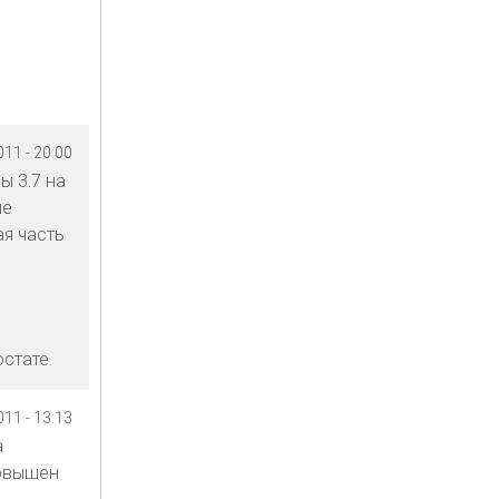
11 - 20:00
ы 3.7 на
не
я часть
стате.
11 - 13:13
а
повышен