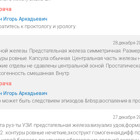
рача
 Игорь Аркадьевич
атитесь к проктологу и урологу.
28 декабря 20
ной железы. Предстательная железа симметричная. Размер
туры ровные. Капсула обычная. Центральная часть железы 
кие отделы не сдавлены центральной зоной. Простатическа
хогенность смешанная. Внутр
рача
 Игорь Аркадьевич
о может быть следствием эпизодов &nbsp;воспаления в про
27 декабря 20
а руз-ты УЗИ: предстательная железа:визуализ удов,форм
,2...контуры ровные нечеткие,эхострукт гомогенная,дифф 