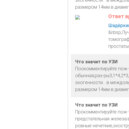
эхогенности... в междо
размером 14мм в диамет
Ответ в
Шадёркин
&nbsp;Лу
томограф
простаты
Что значит по УЗИ
Поокомментируйте пож-т
обычная,раз-ры3,1*4,2*3
эхогенности... в междо
размером 14мм в диамет
Что значит по УЗИ
Прокомментируйте пож-т
предстательная железа:в
ровные нечеткие,эхостру