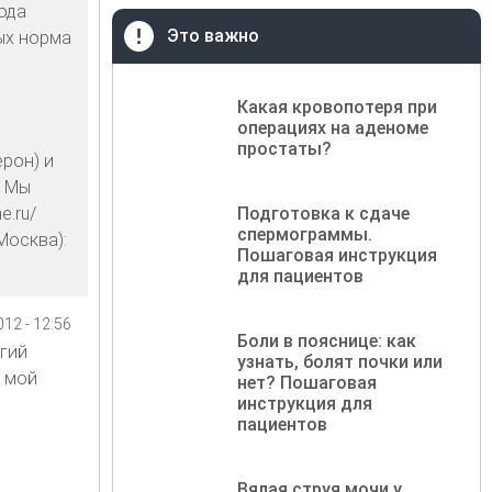
ода
Это важно
ых норма
Какая кровопотеря при
операциях на аденоме
простаты?
рон) и
. Мы
e.ru/
Подготовка к сдаче
спермограммы.
Москва):
Пошаговая инструкция
для пациентов
12 - 12:56
Боли в пояснице: как
огий
узнать, болят почки или
, мой
нет? Пошаговая
инструкция для
пациентов
Вялая струя мочи у