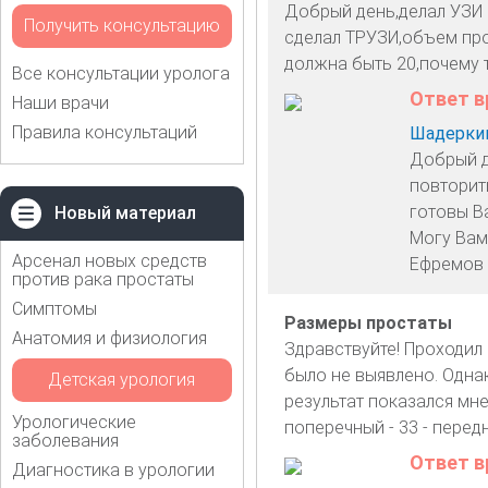
Добрый день,делал УЗИ 
Получить консультацию
сделал ТРУЗИ,объем про
должна быть 20,почему 
Все консультации уролога
Ответ в
Наши врачи
Правила консультаций
Шадеркин
Добрый д
повторит
готовы Ва
Новый материал
Могу Вам
Арсенал новых средств
Ефремов 
против рака простаты
Симптомы
Размеры простаты
Анатомия и физиология
Здравствуйте! Проходил 
было не выявлено. Одна
Детская урология
результат показался мне 
Урологические
поперечный - 33 - перед
заболевания
Ответ в
Диагностика в урологии