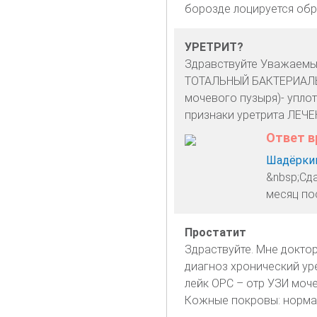
борозде лоцируется обр
УРЕТРИТ?
Здравствуйте Уважаемы
ТОТАЛЬНЫЙ БАКТЕРИАЛЬН
мочевого пузыря)- упло
признаки уретрита ЛЕЧЕ
Ответ в
Шадёркин
&nbsp;Сда
месяц по
Простатит
Здраствуйте. Мне докто
диагноз хронический уре
лейк ОРС – отр УЗИ моч
Кожные покровы: норма