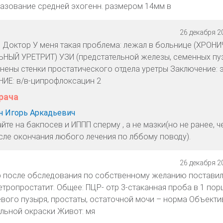
азование средней эхогенн. размером 14мм в
26 декабря 20
 Доктор У меня такая проблема: лежал в больнице (ХРОН
ЫЙ УРЕТРИТ) УЗИ (предстательной железы, семенных пу
тнены стенки простатического отдела уретры Заключение: 
НИЕ: в/в-ципрофлоксацин 2
рача
 Игорь Аркадьевич
йте на бакпосев и ИППП сперму , а не мазки(но не ранее, ч
сле окончания любого лечения по лббому поводу).
26 декабря 20
р после обследования по собственному желанию постави
тропростатит. Общее: ПЦР- отр 3-стаканная проба в 1 порц
евого пузыря, простаты, остаточной мочи – норма Объекти
льной окраски Живот: мя