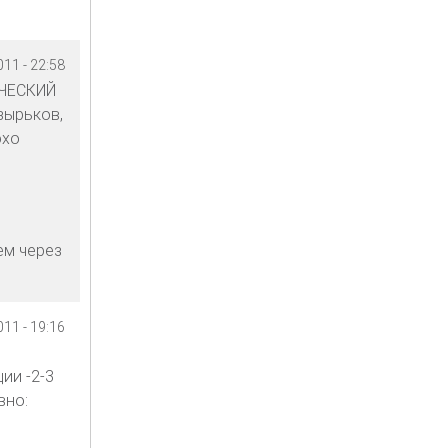
11 - 22:58
ИЧЕСКИЙ
зырьков,
эхо
ем через
11 - 19:16
л
ии -2-3
вно: