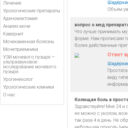
Шадёркин
Лечение
Объём ув
Урологические препараты
Аденомэктомия
вопрос о мед препарат
Анализ мочи
Что лучше принимать му
Кавернит
форме. Нам прописали т
Мочекаменная болезнь
более действенные преп
Мочеприемники
Ответ в
УЗИ мочевого пузыря —
ультразвуковое
Шадёркин
исследование мочевого
Простата 
пузыря
виду гип
Урогинеколог
информац
Урологические клиники
О нас
Колющая боль в прост
Здравствуйте! Мне 24 и
ее можно с уколом, возн
так раза 4 в день. Не о
небольшая опухоль (нем