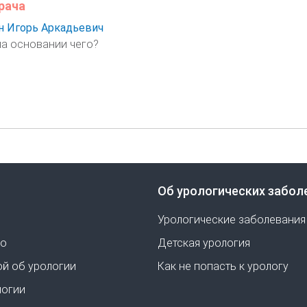
рача
 Игорь Аркадьевич
на основании чего?
Об урологических забол
Урологические заболевания
но
Детская урология
ой об урологии
Как не попасть к урологу
логии