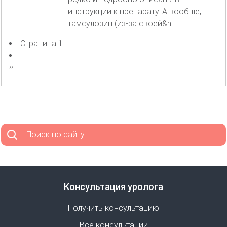
инструкции к препарату. А вообще,
тамсулозин (из-за своей&n
Страница 1
Нумерация
страниц
Следующая
››
страница
Поиск по сайту
Консультация уролога
Получить консультацию
Все консультации