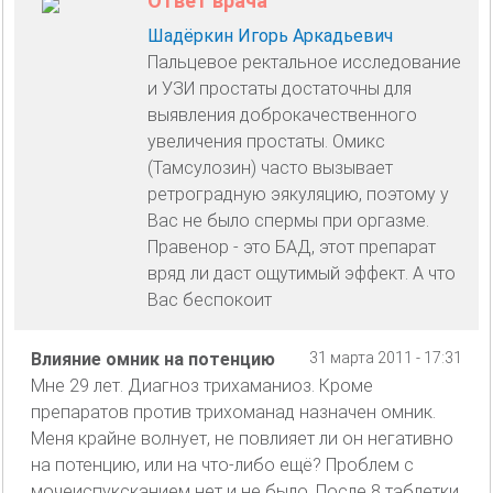
Ответ врача
Шадёркин Игорь Аркадьевич
Пальцевое ректальное исследование
и УЗИ простаты достаточны для
выявления доброкачественного
увеличения простаты. Омикс
(Тамсулозин) часто вызывает
ретроградную эякуляцию, поэтому у
Вас не было спермы при оргазме.
Правенор - это БАД, этот препарат
вряд ли даст ощутимый эффект. А что
Вас беспокоит
Влияние омник на потенцию
31 марта 2011 - 17:31
Мне 29 лет. Диагноз трихаманиоз. Кроме
препаратов против трихоманад назначен омник.
Меня крайне волнует, не повлияет ли он негативно
на потенцию, или на что-либо ещё? Проблем с
мочеиспуксканием нет и не было. После 8 таблетки