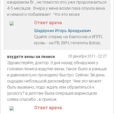
кандермом бг , не помогло ето уже продолжаеться
4-5 месяцов . Вчера у меня возли паха опухла вена
и немного побалевает . Что ето може
Ответ врача
Шадёркин Игорь Аркадьевич
Сдайте сперму на бакпосев и ИППП,
кровь - на РВ, ВИЧ, гепатиты.&nbsp;
взудите вены на пенисе
20 декабря 2011 - 22:27
Здравствуйте, доктор. 3 дня назад обнаружил у
головки пениса вздутие вены, такое было и раньше
и давновато,но проходило быстро. Сейчас 3й день
ощущаю небольшой дискомфорт. Чем это может
быть вызвано, подо ждать или обраититься к
урологу? в детстве была операция варикоцеле
слева спасибо , в прилож
Ответ врача