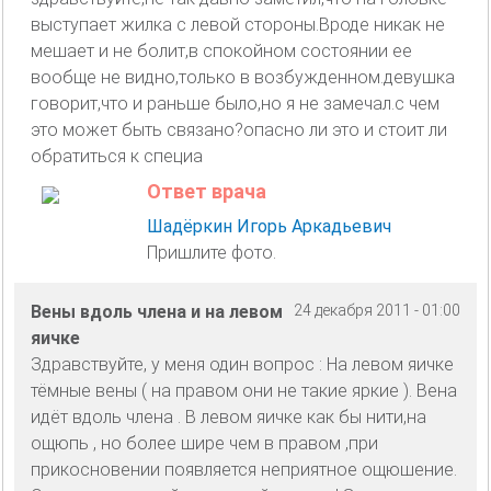
выступает жилка с левой стороны.Вроде никак не
мешает и не болит,в спокойном состоянии ее
вообще не видно,только в возбужденном.девушка
говорит,что и раньше было,но я не замечал.с чем
это может быть связано?опасно ли это и стоит ли
обратиться к специа
Ответ врача
Шадёркин Игорь Аркадьевич
Пришлите фото.
Вены вдоль члена и на левом
24 декабря 2011 - 01:00
яичке
Здравствуйте, у меня один вопрос : На левом яичке
тёмные вены ( на правом они не такие яркие ). Вена
идёт вдоль члена . В левом яичке как бы нити,на
ощюпь , но более шире чем в правом ,при
прикосновении появляется неприятное ощюшение.