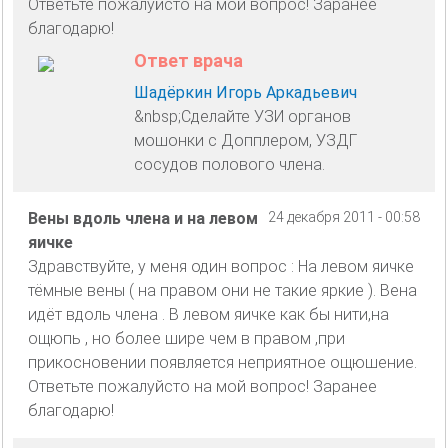
Ответьте пожалуйсто на мой вопрос! Заранее
благодарю!
Ответ врача
Шадёркин Игорь Аркадьевич
&nbsp;Сделайте УЗИ органов
мошонки с Допплером, УЗДГ
сосудов полового члена.
Вены вдоль члена и на левом
24 декабря 2011 - 00:58
яичке
Здравствуйте, у меня один вопрос : На левом яичке
тёмные вены ( на правом они не такие яркие ). Вена
идёт вдоль члена . В левом яичке как бы нити,на
ощюпь , но более шире чем в правом ,при
прикосновении появляется неприятное ощюшение.
Ответьте пожалуйсто на мой вопрос! Заранее
благодарю!