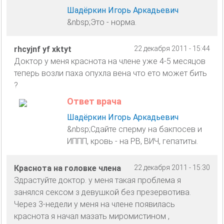
Шадёркин Игорь Аркадьевич
&nbsp;Это - норма.
rhcyjnf yf xktyt
22 декабря 2011 - 15:44
Доктор у меня краснота на члене уже 4-5 месяцов
теперь возли паха опухла вена что ето может бить
?
Ответ врача
Шадёркин Игорь Аркадьевич
&nbsp;Сдайте сперму на бакпосев и
ИППП, кровь - на РВ, ВИЧ, гепатиты.
Краснота на головке члена
22 декабря 2011 - 15:30
Здрастуйте доктор. у меня такая проблема я
занялся сексом з девушкой без презервотива.
Через 3-недели у меня на члене появилась
краснота я начал мазать миромистином ,