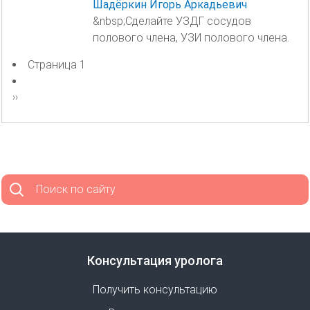
Шадёркин Игорь Аркадьевич
&nbsp;Сделайте УЗДГ сосудов
полового члена, УЗИ полового члена.
Страница 1
Нумерация
страниц
Следующая
››
страница
Поиск по сайту
Консультация уролога
Получить консультацию