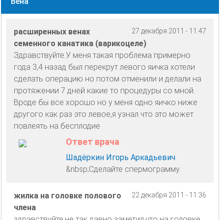
Вена
расширенных венах
27 декабря 2011 - 11:47
семенного канатика (варикоцеле)
Здравствуйте.У меня такая проблема примерно
года 3,4 назад был перекрут левого яичка хотели
сделать операцию но потом отменили и делали на
протяжении 7 дней какие то процедуры со мной.
Вроде бы все хорошо но у меня одно яичко ниже
другого как раз это левое,я узнал что это может
повлеять на бесплодие
Ответ врача
Шадёркин Игорь Аркадьевич
&nbsp;Сделайте спермограмму.
жилка на головке полового
22 декабря 2011 - 11:36
члена
здравствуйте,не так давно заметил,что на головке